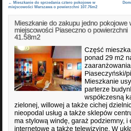
Post navigation
←
Mieszkanie do sprzedania cztero pokojowe w
Dom 
miejscowości Warszawa o powierzchni 107.76m2
Mieszkanie do zakupu jedno pokojowe 
miejscowości Piaseczno o powierzchni
41.58m2
Część mieszkal
ponad 29 m2 na
zaaranżowania 
Piaseczyński/p
Mieszkanie usy
parterze budyn
współczesną k
zielonej, willowej a także cichej dzieln
nieopodal usług a także sklepów cent
ma stylową windę, garaż podziemny, i
internetowe a także telewizyjne. W uk