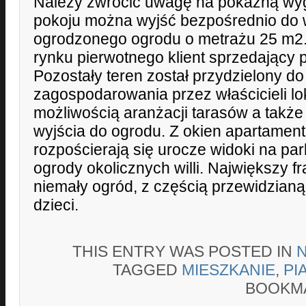
Należy zwrócić uwagę na pokaźną wyg
pokoju można wyjść bezpośrednio do 
ogrodzonego ogrodu o metrażu 25 m2.
rynku pierwotnego klient sprzedający p
Pozostały teren został przydzielony d
zagospodarowania przez właścicieli lok
możliwością aranżacji tarasów a takż
wyjścia do ogrodu. Z okien apartamen
rozpościerają się urocze widoki na par
ogrody okolicznych willi. Największy f
niemały ogród, z częścią przewidzianą
dzieci.
THIS ENTRY WAS POSTED IN
TAGGED
MIESZKANIE
,
PI
BOOKM