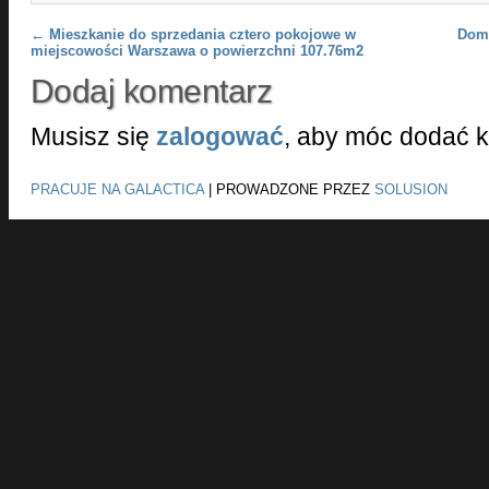
Post navigation
←
Mieszkanie do sprzedania cztero pokojowe w
Dom 
miejscowości Warszawa o powierzchni 107.76m2
Dodaj komentarz
Musisz się
zalogować
, aby móc dodać 
PRACUJE NA GALACTICA
|
PROWADZONE PRZEZ
SOLUSION