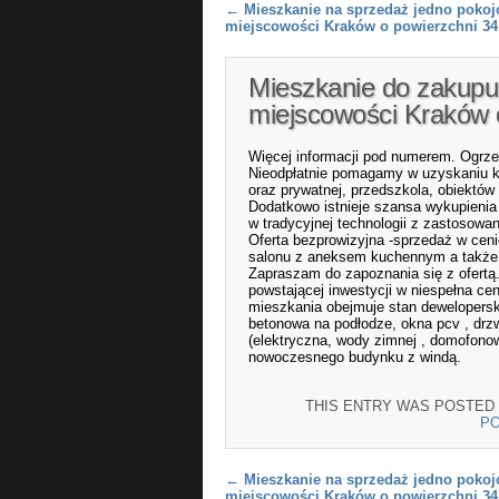
Post navigation
←
Mieszkanie na sprzedaż jedno pokoj
miejscowości Kraków o powierzchni 3
Mieszkanie do zakupu
miejscowości Kraków 
Więcej informacji pod numerem. Ogrze
Nieodpłatnie pomagamy w uzyskaniu kred
oraz prywatnej, przedszkola, obiektó
Dodatkowo istnieje szansa wykupieni
w tradycyjnej technologii z zastosowa
Oferta bezprowizyjna -sprzedaż w ceni
salonu z aneksem kuchennym a także ł
Zapraszam do zapoznania się z ofertą
powstającej inwestycji w niespełna c
mieszkania obejmuje stan dewelopersk
betonowa na podłodze, okna pcv , drz
(elektryczna, wody zimnej , domofonow
nowoczesnego budynku z windą.
THIS ENTRY WAS POSTED
P
Post navigation
←
Mieszkanie na sprzedaż jedno pokoj
miejscowości Kraków o powierzchni 3