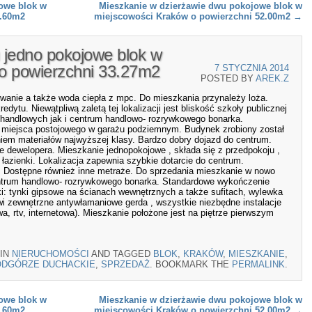
owe blok w
Mieszkanie w dzierżawie dwu pokojowe blok w
4.60m2
miejscowości Kraków o powierzchni 52.00m2
→
 jedno pokojowe blok w
o powierzchni 33.27m2
7 STYCZNIA 2014
POSTED BY
AREK.Z
wanie a także woda ciepła z mpc. Do mieszkania przynależy loża.
ytu. Niewątpliwą zaletą tej lokalizacji jest bliskość szkoły publicznej
w handlowych jak i centrum handlowo- rozrywkowego bonarka.
a miejsca postojowego w garażu podziemnym. Budynek zrobiony został
niem materiałów najwyższej klasy. Bardzo dobry dojazd do centrum.
e dewelopera. Mieszkanie jednopokojowe , składa się z przedpokoju ,
azienki. Lokalizacja zapewnia szybkie dotarcie do centrum.
. Dostępne również inne metraże. Do sprzedania mieszkanie w nowo
entrum handlowo- rozrywkowego bonarka. Standardowe wykończenie
i: tynki gipsowe na ścianach wewnętrznych a także sufitach, wylewka
wi zewnętrzne antywłamaniowe gerda , wszystkie niezbędne instalacje
a, rtv, internetowa). Mieszkanie położone jest na piętrze pierwszym
 IN
NIERUCHOMOŚCI
AND TAGGED
BLOK
,
KRAKÓW
,
MIESZKANIE
,
ODGÓRZE DUCHACKIE
,
SPRZEDAŻ
. BOOKMARK THE
PERMALINK
.
owe blok w
Mieszkanie w dzierżawie dwu pokojowe blok w
4.60m2
miejscowości Kraków o powierzchni 52.00m2
→