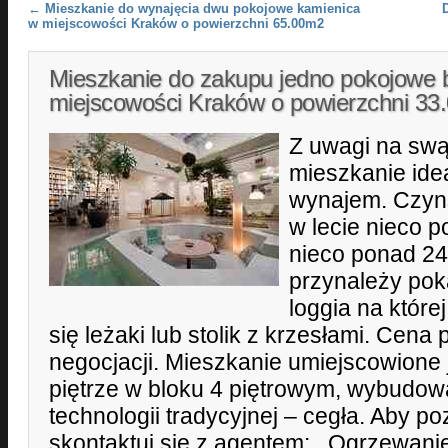
Post navigation
←
Mieszkanie do wynajęcia dwu pokojowe kamienica
w miejscowości Kraków o powierzchni 65.00m2
Mieszkanie do zakupu jedno pokojowe 
miejscowości Kraków o powierzchni 3
Z uwagi na swą
mieszkanie idea
wynajem. Czyn
w lecie nieco p
nieco ponad 24
przynależy po
loggia na które
się leżaki lub stolik z krzesłami. Cena
negocjacji. Mieszkanie umiejscowione 
piętrze w bloku 4 piętrowym, wybudo
technologii tradycyjnej – cegła. Aby p
skontaktuj się z agentem: . Ogrzewani