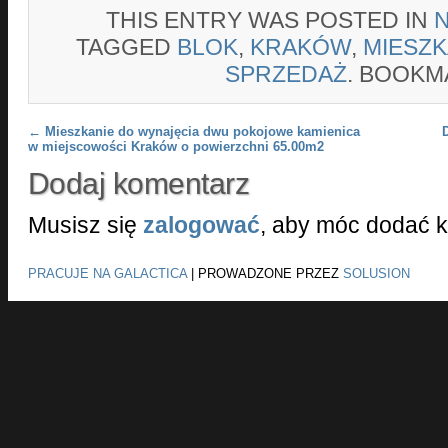
THIS ENTRY WAS POSTED IN
TAGGED
BLOK
,
KRAKÓW
,
MIESZK
SPRZEDAŻ
. BOOKM
Post navigation
←
Mieszkanie do wynajęcia dwu pokojowe kamienica
w miejscowości Kraków o powierzchni 65.00m2
Dodaj komentarz
Musisz się
zalogować
, aby móc dodać 
PRACUJE NA GALACTICA
|
PROWADZONE PRZEZ
SOLUSION