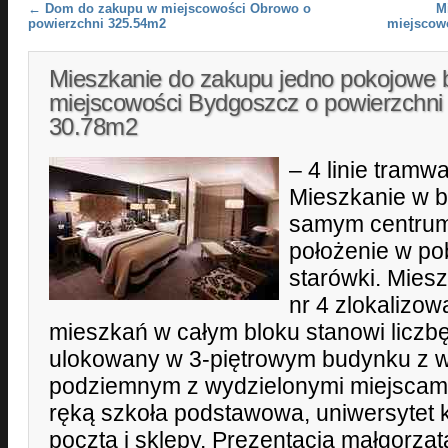
Post navigation
←
Dom do zakupu w miejscowości Obrowo o
M
powierzchni 325.54m2
miejscow
Mieszkanie do zakupu jedno pokojowe 
miejscowości Bydgoszcz o powierzchni
30.78m2
– 4 linie tramwa
Mieszkanie w b
samym centrum
położenie w po
starówki. Mies
nr 4 zlokalizow
mieszkań w całym bloku stanowi liczb
ulokowany w 3-piętrowym budynku z 
podziemnym z wydzielonymi miejscami
ręką szkoła podstawowa, uniwersytet k
poczta i sklepy. Prezentacja małgorzat