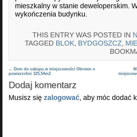
mieszkalny w stanie deweloperskim. W
wykończenia budynku.
THIS ENTRY WAS POSTED IN
TAGGED
BLOK
,
BYDGOSZCZ
,
MI
BOOKM
Post navigation
←
Dom do zakupu w miejscowości Obrowo o
M
powierzchni 325.54m2
miejscow
Dodaj komentarz
Musisz się
zalogować
, aby móc dodać 