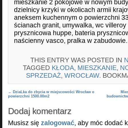
mieszkanie 2 pokojowe w nowym budy
dzielnicy krzyki w okolicach armii kraj
aneksem kuchennym o powierzchni 33
ścianach granit, umywalka, wc villeroy
prysznicowa huppe, bateria prysznicow
naścienny vasco, pralka w zabudowie.
THIS ENTRY WAS POSTED IN
TAGGED
KŁODA
,
MIESZKANIE
,
N
SPRZEDAŻ
,
WROCŁAW
. BOOKM
Post navigation
←
DziaLka do zbycia w miejscowości Wrocław o
Mie
powierzchni 1500.00m2
budownictw
Dodaj komentarz
Musisz się
zalogować
, aby móc dodać 