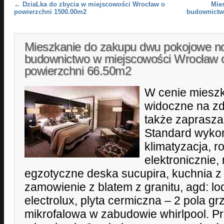
Post navigation
←
DziaLka do zbycia w miejscowości Wrocław o
Mie
powierzchni 1500.00m2
budownictw
Mieszkanie do zakupu dwu pokojowe 
budownictwo w miejscowości Wrocław 
powierzchni 66.50m2
W cenie miesz
widoczne na zd
także zaprasza
Standard wykoń
klimatyzacja, r
elektronicznie
egzotyczne deska sucupira, kuchnia 
zamowienie z blatem z granitu, agd: 
electrolux, plyta cermiczna – 2 pola g
mikrofalowa w zabudowie whirlpool. P