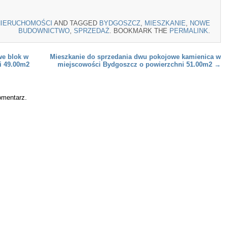
NIERUCHOMOŚCI
AND TAGGED
BYDGOSZCZ
,
MIESZKANIE
,
NOWE
BUDOWNICTWO
,
SPRZEDAŻ
. BOOKMARK THE
PERMALINK
.
we blok w
Mieszkanie do sprzedania dwu pokojowe kamienica w
i 49.00m2
miejscowości Bydgoszcz o powierzchni 51.00m2
→
omentarz.