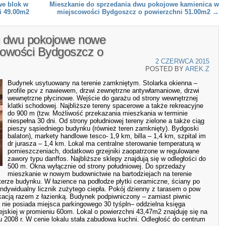
we blok w
Mieszkanie do sprzedania dwu pokojowe kamienica w
i 49.00m2
miejscowości Bydgoszcz o powierzchni 51.00m2
→
u dwu pokojowe nowe
cowości Bydgoszcz o
2 CZERWCA 2015
POSTED BY
AREK.Z
Budynek usytuowany na terenie zamkniętym. Stolarka okienna –
profile pcv z nawiewem, drzwi zewnętrzne antywłamaniowe, drzwi
wewnętrzne płycinowe. Wejście do garażu od strony wewnętrznej
klatki schodowej. Najbliższe tereny spacerowe a także rekreacyjne
do 900 m (tzw. Możliwość przekazania mieszkania w terminie
niespełna 30 dni. Od strony południowej tereny zielone a także ciąg
pieszy sąsiedniego budynku (również teren zamknięty). Bydgoski
balaton), markety handlowe tesco- 1,9 km, billa – 1,4 km, szpital im
dr jurasza – 1,4 km. Lokal ma centralne sterowanie temperaturą w
pomieszczeniach, dodatkowo grzejniki zaopatrzone w regulowane
zawory typu danffos. Najbliższe sklepy znajdują się w odległości do
500 m. Okna wyłącznie od strony południowej. Do sprzedaży
mieszkanie w nowym budownictwie na bartodziejach na terenie
terze budynku. W łazience na podłodze płytki ceramiczne, ściany po
 indywidualny licznik zużytego ciepła. Pokój dzienny z tarasem o pow
ikacją razem z łazienką. Budynek podpiwniczony – zamiast piwnic
 nie posiada miejsca parkingowego 30 tyśpln– oddzielna księga
ejskiej w promieniu 60om. Lokal o powierzchni 43,47m2 znajduję się na
 2008 r. W cenie lokalu stała zabudowa kuchni. Odległość do centrum