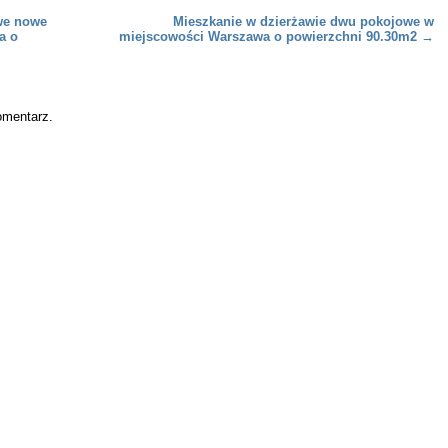
we nowe
Mieszkanie w dzierżawie dwu pokojowe w
a o
miejscowości Warszawa o powierzchni 90.30m2
→
omentarz.