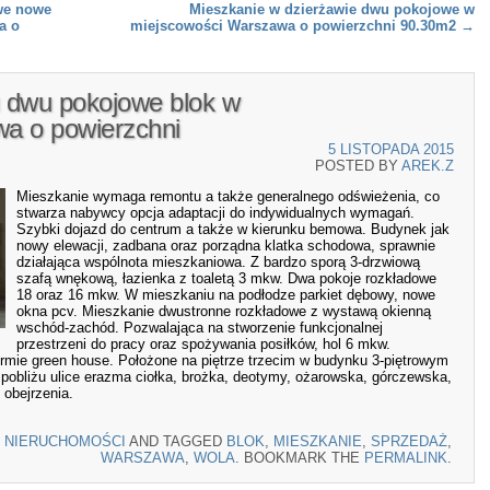
we nowe
Mieszkanie w dzierżawie dwu pokojowe w
a o
miejscowości Warszawa o powierzchni 90.30m2
→
 dwu pokojowe blok w
a o powierzchni
5 LISTOPADA 2015
POSTED BY
AREK.Z
Mieszkanie wymaga remontu a także generalnego odświeżenia, co
stwarza nabywcy opcja adaptacji do indywidualnych wymagań.
Szybki dojazd do centrum a także w kierunku bemowa. Budynek jak
nowy elewacji, zadbana oraz porządna klatka schodowa, sprawnie
działająca wspólnota mieszkaniowa. Z bardzo sporą 3-drzwiową
szafą wnękową, łazienka z toaletą 3 mkw. Dwa pokoje rozkładowe
18 oraz 16 mkw. W mieszkaniu na podłodze parkiet dębowy, nowe
okna pcv. Mieszkanie dwustronne rozkładowe z wystawą okienną
wschód-zachód. Pozwalająca na stworzenie funkcjonalnej
przestrzeni do pracy oraz spożywania posiłków, hol 6 mkw.
rmie green house. Położone na piętrze trzecim w budynku 3-piętrowym
 pobliżu ulice erazma ciołka, brożka, deotymy, ożarowska, górczewska,
obejrzenia.
N
NIERUCHOMOŚCI
AND TAGGED
BLOK
,
MIESZKANIE
,
SPRZEDAŻ
,
WARSZAWA
,
WOLA
. BOOKMARK THE
PERMALINK
.