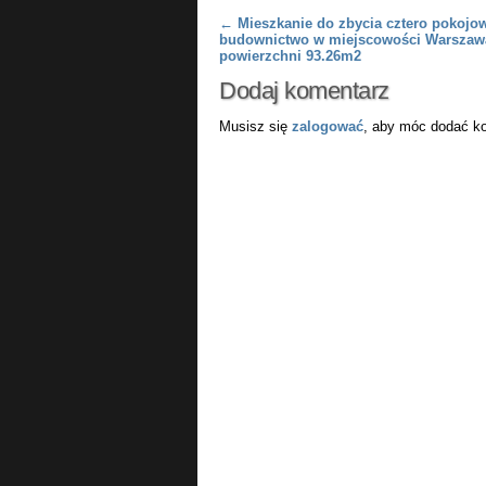
Post navigation
←
Mieszkanie do zbycia cztero pokojo
budownictwo w miejscowości Warszaw
powierzchni 93.26m2
Dodaj komentarz
Musisz się
zalogować
, aby móc dodać k