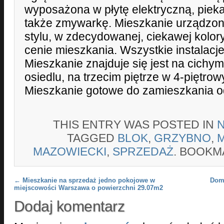
wyposażona w płytę elektryczną, pieka
także zmywarkę. Mieszkanie urządz
stylu, w zdecydowanej, ciekawej kolo
cenie mieszkania. Wszystkie instalacj
Mieszkanie znajduje się jest na cichy
osiedlu, na trzecim piętrze w 4-piętr
Mieszkanie gotowe do zamieszkania od
THIS ENTRY WAS POSTED IN
TAGGED
BLOK
,
GRZYBNO
,
M
MAZOWIECKI
,
SPRZEDAŻ
. BOOKM
Post navigation
←
Mieszkanie na sprzedaż jedno pokojowe w
Dom
miejscowości Warszawa o powierzchni 29.07m2
Dodaj komentarz