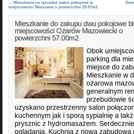
Post navigation
←
Mieszkanie na sprzedaż jedno pokojowe w
Dom
miejscowości Warszawa o powierzchni 29.07m2
Mieszkanie do zakupu dwu pokojowe b
miejscowości Ożarów Mazowiecki o
powierzchni 57.00m2
Obok umiejsco
parking dla mi
miejsce do zaba
Mieszkanie w 
ożarowa mazow
generalnym rem
przebudowie śc
uzyskano przestrzenny salon połączo
kuchennym jak i sporą sypialnię a takż
prysznic z hydromasażem. Serdeczni
oglądania. Kuchnia z nową zabudową 