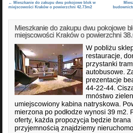
Post navigation
←
Mieszkanie do zakupu dwu pokojowe blok w
Mies
miejscowości Kraków o powierzchni 42.73m2
budownict
Mieszkanie do zakupu dwu pokojowe b
miejscowości Kraków o powierzchni 3
W pobliżu sklep
restauracje, do
przystanki tra
autobusowe. Z
prezentacje be
44-22-44. Cisz
mnóstwo zielen
umiejscowiony kabina natryskowa. Po
mierzona po podłodze wynosi 39 m2. 
oferty, każda propozycja będzie brana
przyjemnością znajdziemy nieruchomoś