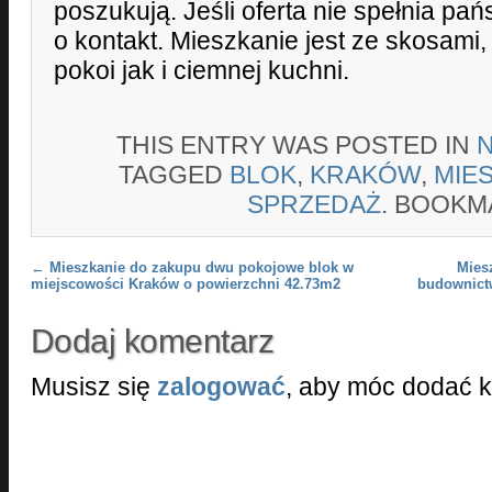
poszukują. Jeśli oferta nie spełnia p
o kontakt. Mieszkanie jest ze skosami,
pokoi jak i ciemnej kuchni.
THIS ENTRY WAS POSTED IN
TAGGED
BLOK
,
KRAKÓW
,
MIE
SPRZEDAŻ
. BOOKM
Post navigation
←
Mieszkanie do zakupu dwu pokojowe blok w
Mies
miejscowości Kraków o powierzchni 42.73m2
budownict
Dodaj komentarz
Musisz się
zalogować
, aby móc dodać 