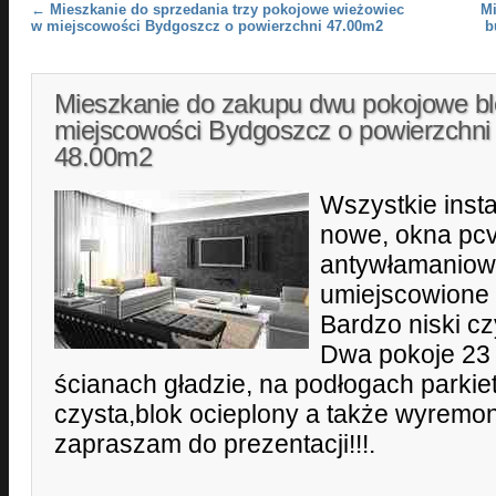
Post navigation
←
Mieszkanie do sprzedania trzy pokojowe wieżowiec
Mi
w miejscowości Bydgoszcz o powierzchni 47.00m2
b
Mieszkanie do zakupu dwu pokojowe b
miejscowości Bydgoszcz o powierzchni
48.00m2
Wszystkie inst
nowe, okna pcv
antywłamaniow
umiejscowione n
Bardzo niski cz
Dwa pokoje 23 
ścianach gładzie, na podłogach parkie
czysta,blok ocieplony a także wyremo
zapraszam do prezentacji!!!.