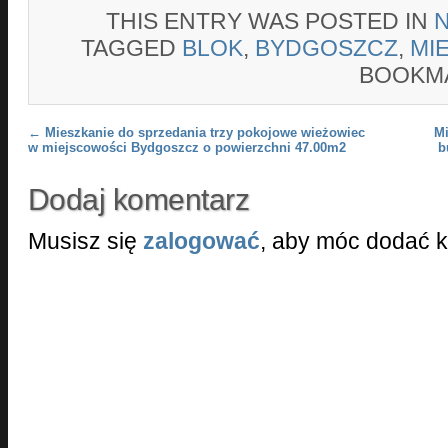
THIS ENTRY WAS POSTED IN
TAGGED
BLOK
,
BYDGOSZCZ
,
MI
BOOKM
Post navigation
←
Mieszkanie do sprzedania trzy pokojowe wieżowiec
Mi
w miejscowości Bydgoszcz o powierzchni 47.00m2
b
Dodaj komentarz
Musisz się
zalogować
, aby móc dodać 