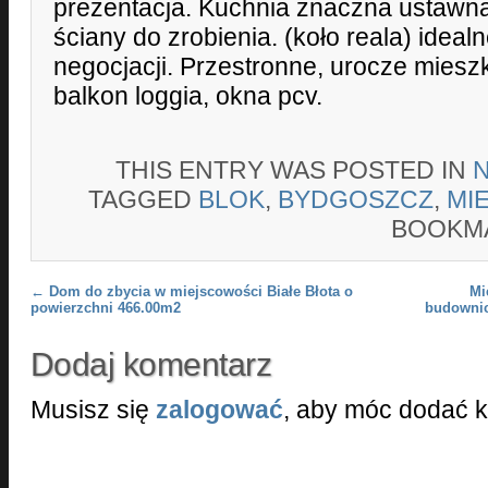
prezentacja. Kuchnia znaczna ustawna
ściany do zrobienia. (koło reala) idea
negocjacji. Przestronne, urocze miesz
balkon loggia, okna pcv.
THIS ENTRY WAS POSTED IN
TAGGED
BLOK
,
BYDGOSZCZ
,
MI
BOOKM
Post navigation
←
Dom do zbycia w miejscowości Białe Błota o
Mi
powierzchni 466.00m2
budownic
Dodaj komentarz
Musisz się
zalogować
, aby móc dodać 