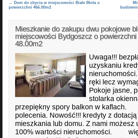
Post navigation
←
Dom do zbycia w miejscowości Białe Błota o
Mi
powierzchni 466.00m2
budownic
Mieszkanie do zakupu dwu pokojowe b
miejscowości Bydgoszcz o powierzchni
48.00m2
Uwaga!!! bezp
uzyskaniu kred
nieruchomości.
ręki lecz wyma
Pokoje jasne, 
stolarka okien
przepiękny spory balkon w kafl
polecenia. Nowość!!! kredyty z dotacj
mieszkania lub domu. Z nami możesz 
100% wartości nieruchomości. więce