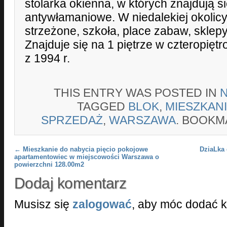
stolarka okienna, w których znajdują si
antywłamaniowe. W niedalekiej okolicy
strzeżone, szkoła, place zabaw, sklepy 
Znajduje się na 1 piętrze w czteropię
z 1994 r.
THIS ENTRY WAS POSTED IN
TAGGED
BLOK
,
MIESZKAN
SPRZEDAŻ
,
WARSZAWA
. BOOKM
Post navigation
←
Mieszkanie do nabycia pięcio pokojowe
DziaLka
apartamentowiec w miejscowości Warszawa o
powierzchni 128.00m2
Dodaj komentarz
Musisz się
zalogować
, aby móc dodać 