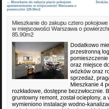
Post navigation
←
Mieszkanie do nabycia pięcio pokojowe
DziaLka
apartamentowiec w miejscowości Warszawa o
powierzchni 128.00m2
Mieszkanie do zakupu cztero pokojowe 
w miejscowości Warszawa o powierzch
85.90m2
Dodatkowo mie
przestronną log
pomieszczenie
oraz miejsce 
wózków oraz r
sprzedaż, prag
Mieszkanie 4 p
rozkładowe, dostępne bezzwłocznie. 
gruntowny remont, został ocieplony, a
wymieniono instalacje wodno-kanaliza