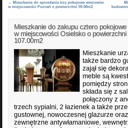
Post navigation
←
Mieszkanie do sprzedania trzy pokojowe wieżowiec
Mi
w miejscowości Poznań o powierzchni 59.00m2
budownic
Mieszkanie do zakupu cztero pokojowe 
w miejscowości Osielsko o powierzchni
107.00m2
Mieszkanie ur
także bardzo g
zajął się dekor
meble są kwest
pomiędzy stron
składa się z sa
połączony z a
trzech sypialni, 2 łazienek a także prz
gustownej, nowoczesnej glazurze oraz
zewnętrzne antywłamaniowe, wewnętrz