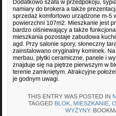
Dodatkowo szafa w przedpokoju, sypialn
namiary do brokera a także prezentacj
sprzedaż komfortowo urządzone m-5 
powierzchni 107m2. Mieszkanie jest p
bardzo olśniewający a także funkcjona
mieszkania pozostaje zabudowa kuch
agd. Przy salonie spory, słoneczny tar
zainstalowano oryginalny kominek. N
merbau, płytki ceramiczne, panele i w
znajduje się na piętrze pierwszym w bl
terenie zamkniętym. Atrakcyjne położe
je godnym uwagi.
THIS ENTRY WAS POSTED IN
TAGGED
BLOK
,
MIESZKANIE
,
O
WYŻYNY
. BOOKM