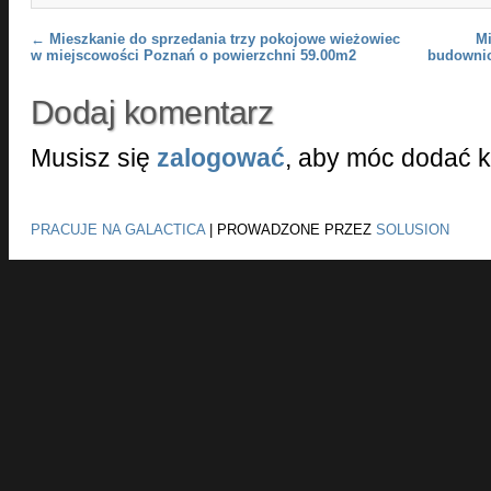
Post navigation
←
Mieszkanie do sprzedania trzy pokojowe wieżowiec
Mi
w miejscowości Poznań o powierzchni 59.00m2
budownic
Dodaj komentarz
Musisz się
zalogować
, aby móc dodać 
PRACUJE NA GALACTICA
|
PROWADZONE PRZEZ
SOLUSION