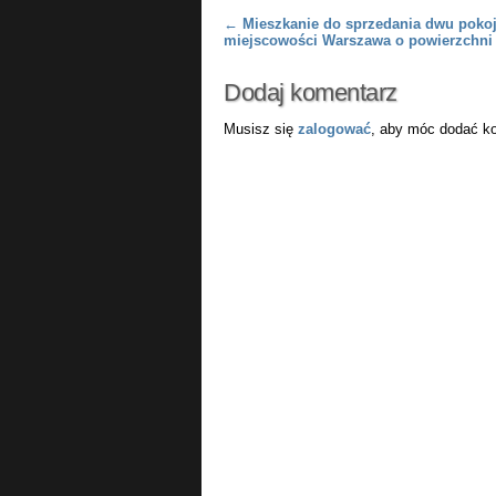
Post navigation
←
Mieszkanie do sprzedania dwu poko
miejscowości Warszawa o powierzchni
Dodaj komentarz
Musisz się
zalogować
, aby móc dodać k