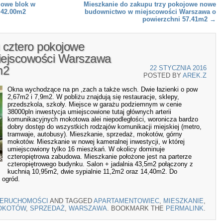
jowe blok w
Mieszkanie do zakupu trzy pokojowe nowe
 42.00m2
budownictwo w miejscowości Warszawa o
powierzchni 57.41m2
→
 cztero pokojowe
iejscowości Warszawa
m2
22 STYCZNIA 2016
POSTED BY
AREK.Z
Okna wychodzące na pn ,zach a także wsch. Dwie łazienki o pow
2,67m2 i 7,9m2. W pobliżu znajdują się restauracje, sklepy,
przedszkola, szkoły. Miejsce w garażu podziemnym w cenie
38000pln inwestycja umiejscowione tutaj głównych arterii
komunikacyjnych mokotowa alei niepodległości, woronicza bardzo
dobry dostęp do wszystkich rodzajów komunikacji miejskiej (metro,
tramwaje, autobusy). Mieszkanie, sprzedaż, mokotów, górny
mokotów. Mieszkanie w nowej kameralnej inwestycji, w której
umiejscowiony tylko 16 mieszkań. W okolicy dominuje
czteropiętrowa zabudowa. Mieszkanie położone jest na parterze
czteropiętrowego budynku. Salon + jadalnia 43,5m2 połączony z
kuchnią 10,95m2, dwie sypialnie 11,2m2 oraz 14,40m2. Do
 ogród.
IERUCHOMOŚCI
AND TAGGED
APARTAMENTOWIEC
,
MIESZKANIE
,
OKOTÓW
,
SPRZEDAŻ
,
WARSZAWA
. BOOKMARK THE
PERMALINK
.