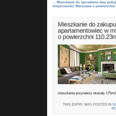
Post navigation
←
Mieszkanie do sprzedania dwu poko
miejscowości Warszawa o powierzchni
Mieszkanie do zakupu
apartamentowiec w m
o powierzchni 110.23
mieszkania przynależy okazały 175m2
THIS ENTRY WAS POSTED IN
N
M