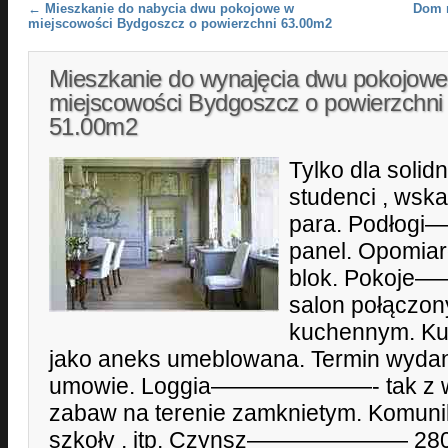
Post navigation
←
Mieszkanie do nabycia dwu pokojowe w
Dom 
miejscowości Bydgoszcz o powierzchni 63.00m2
Mieszkanie do wynajęcia dwu pokojow
miejscowości Bydgoszcz o powierzchni
51.00m2
Tylko dla solid
studenci , wska
para. Podłog
panel. Opomia
blok. Poko
salon połączo
kuchennym.
jako aneks umeblowana. Termin wyda
umowie. Loggia———————- tak z wi
zabaw na terenie zamknietym. Komunik
szkoły , itp. Czynsz——————— 280 