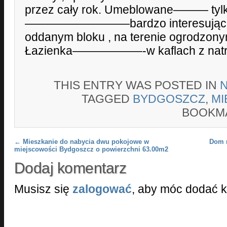
przez cały rok. Umeblowane——— tylk
—————————bardzo interesujące 
oddanym bloku , na terenie ogrodzony
Łazienka——————-w kaflach z natry
THIS ENTRY WAS POSTED IN
TAGGED
BYDGOSZCZ
,
MI
BOOKM
Post navigation
←
Mieszkanie do nabycia dwu pokojowe w
Dom 
miejscowości Bydgoszcz o powierzchni 63.00m2
Dodaj komentarz
Musisz się
zalogować
, aby móc dodać 