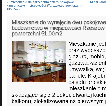
Post navigation
←
Mieszkanie do sprzedania cztero pokojowe
Mieszkanie
kamienica w miejscowości Warszawa o powierzchni
105.65m2
Mieszkanie do wynajęcia dwu pokojow
budownictwo w miejscowości Rzeszów
powierzchni 51.00m2
Mieszkanie jes
oraz wyposażon
glazura, meble
gazowa; łazien
umywalka, wc; 
panele. Krajob
osiedlu projekt
mieszkanie o m
składające się z 2 pokoi, otwartej kuchn
balkonu, zlokalizowane na pierwszym p