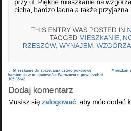
przy ul. Piękne mieszkanie na wzgórzac
cicha, bardzo ładna a także przyjazna.
THIS ENTRY WAS POSTED IN
TAGGED
MIESZKANIE
,
N
RZESZÓW
,
WYNAJEM
,
WZGÓRZA
Post navigation
←
Mieszkanie do sprzedania cztero pokojowe
Mieszkanie
kamienica w miejscowości Warszawa o powierzchni
105.65m2
Dodaj komentarz
Musisz się
zalogować
, aby móc dodać 