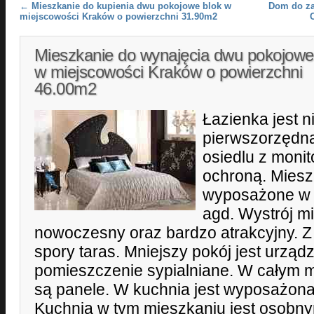
Post navigation
←
Mieszkanie do kupienia dwu pokojowe blok w
Dom do za
miejscowości Kraków o powierzchni 31.90m2
Mieszkanie do wynajęcia dwu pokojowe
w miejscowości Kraków o powierzchni
46.00m2
Łazienka jest n
pierwszorzędn
osiedlu z monit
ochroną. Mieszk
wyposażone w 
agd. Wystrój mi
nowoczesny oraz bardzo atrakcyjny. Z 
spory taras. Mniejszy pokój jest urząd
pomieszczenie sypialniane. W całym 
są panele. W kuchnia jest wyposażona
Kuchnia w tym mieszkaniu jest osobn