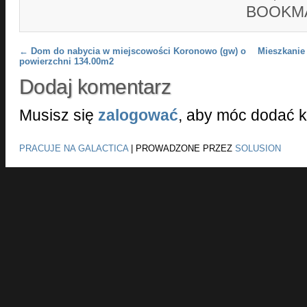
BOOKM
Post navigation
←
Dom do nabycia w miejscowości Koronowo (gw) o
Mieszkanie
powierzchni 134.00m2
Dodaj komentarz
Musisz się
zalogować
, aby móc dodać 
PRACUJE NA GALACTICA
|
PROWADZONE PRZEZ
SOLUSION