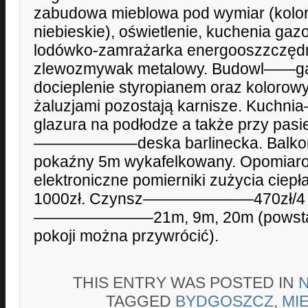
zabudowa mieblowa pod wymiar (kolor 
niebieskie), oświetlenie, kuchenia ga
lodówko-zamrażarka energooszzczędna,
zlewozmywak metalowy. Budowl——ga
docieplenie styropianem oraz kolorowy
żaluzjami pozostają karnisze. K
glazura na podłodze a także przy pasi
——————–deska barlinecka. B
pokaźny 5m wykafelkowany. Opomiar
elektroniczne pomierniki zużycia ciepł
1000zł. Czynsz———————470zł/4 o
———————–21m, 9m, 20m (powstał 
pokoji można przywrócić).
THIS ENTRY WAS POSTED IN
TAGGED
BYDGOSZCZ
,
MI