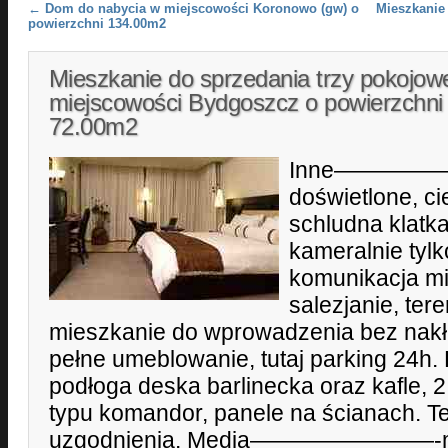
Post navigation
←
Dom do nabycia w miejscowości Koronowo (gw) o
Mieszkanie
powierzchni 134.00m2
Mieszkanie do sprzedania trzy pokojow
miejscowości Bydgoszcz o powierzchni
72.00m2
Inne—————
doświetlone, ci
schludna klatk
kameralnie tylk
komunikacja mie
salezjanie, ter
mieszkanie do wprowadzenia bez nak
pełne umeblowanie, tutaj parking 2
podłoga deska barlinecka oraz kafle, 
typu komandor, panele na ścianach. 
uzgodnienia. Media————————-mie