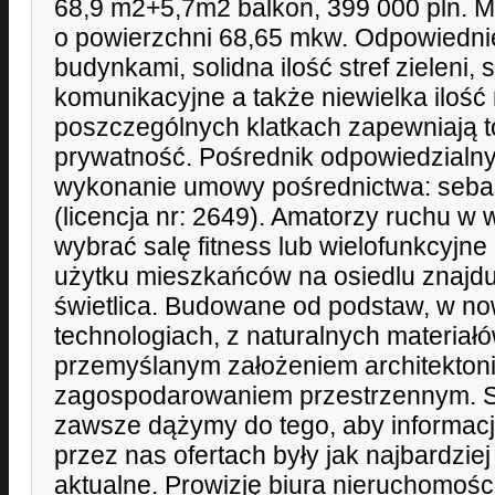
68,9 m2+5,7m2 balkon, 399 000 pln. 
o powierzchni 68,65 mkw. Odpowiedni
budynkami, solidna ilość stref zieleni, 
komunikacyjne a także niewielka iloś
poszczególnych klatkach zapewniają to,
prywatność. Pośrednik odpowiedzial
wykonanie umowy pośrednictwa: seba
(licencja nr: 2649). Amatorzy ruchu 
wybrać salę fitness lub wielofunkcyjn
użytku mieszkańców na osiedlu znajduj
świetlica. Budowane od podstaw, w n
technologiach, z naturalnych materiałó
przemyślanym założeniem architektoni
zagospodarowaniem przestrzennym. 
zawsze dążymy do tego, aby informac
przez nas ofertach były jak najbardzie
aktualne. Prowizję biura nieruchomości