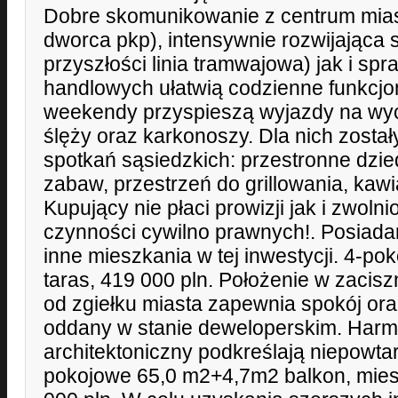
Dobre skomunikowanie z centrum mias
dworca pkp), intensywnie rozwijająca 
przyszłości linia tramwajowa) jak i sp
handlowych ułatwią codzienne funkcjo
weekendy przyspieszą wyjazdy na wyc
ślęży oraz karkonoszy. Dla nich zosta
spotkań sąsiedzkich: przestronne dzie
zabaw, przestrzeń do grillowania, kawia
Kupujący nie płaci prowizji jak i zwolni
czynności cywilno prawnych!. Posiada
inne mieszkania w tej inwestycji. 4-
taras, 419 000 pln. Położenie w zacisz
od zgiełku miasta zapewnia spokój ora
oddany w stanie deweloperskim. Harmo
architektoniczny podkreślają niepowtar
pokojowe 65,0 m2+4,7m2 balkon, mie