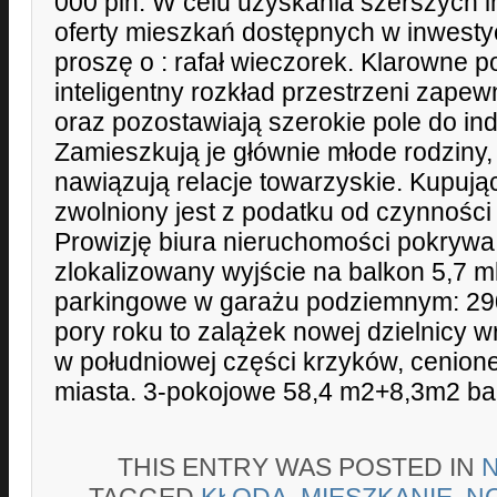
000 pln. W celu uzyskania szerszych i
oferty mieszkań dostępnych w inwestycj
proszę o : rafał wieczorek. Klarowne p
inteligentny rozkład przestrzeni zapew
oraz pozostawiają szerokie pole do in
Zamieszkują je głównie młode rodziny, 
nawiązują relacje towarzyskie. Kupujący 
zwolniony jest z podatku od czynności
Prowizję biura nieruchomości pokrywa 
zlokalizowany wyjście na balkon 5,7 m
parkingowe w garażu podziemnym: 290
pory roku to zalążek nowej dzielnicy w
w południowej części krzyków, cenionej
miasta. 3-pokojowe 58,4 m2+8,3m2 bal
THIS ENTRY WAS POSTED IN
TAGGED
KŁODA
,
MIESZKANIE
,
N