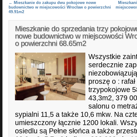
Post navigation
←
Mieszkanie do zakupu dwu pokojowe nowe
Mieszkan
budownictwo w miejscowości Wrocław o powierzchni
miejscowoś
49.91m2
Mieszkanie do sprzedania trzy pokojow
nowe budownictwo w miejscowości Wr
o powierzchni 68.65m2
Wszystkie zai
serdecznie za
niezobowiązując
proszę o : rafa
trzypokojowe 5
43,3m2, 379 000
salonu o metra
sypialni 11,5 a także 10,6 mkw. Na czt
umieszczony łącznie 1200 lokali. Wsz
osiedlu są Pełne słońca a także przes