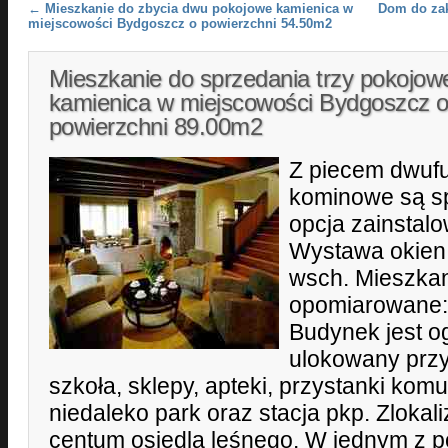
Post navigation
←
Mieszkanie do zbycia dwu pokojowe kamienica w
Dom do za
miejscowości Bydgoszcz o powierzchni 54.50m2
Mieszkanie do sprzedania trzy pokojow
kamienica w miejscowości Bydgoszcz 
powierzchni 89.00m2
Z piecem dwuf
kominowe są sp
opcja zainstal
Wystawa okien n
wsch. Mieszkan
opomiarowane: 
Budynek jest o
ulokowany przy
szkoła, sklepy, apteki, przystanki komun
niedaleko park oraz stacja pkp. Zlok
centum osiedla leśnego. W jednym z 