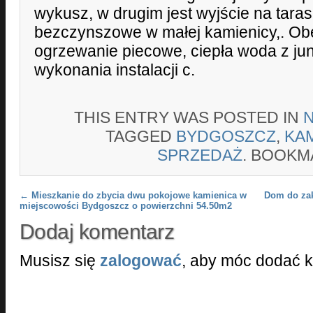
wykusz, w drugim jest wyjście na tara
bezczynszowe w małej kamienicy,. Ob
ogrzewanie piecowe, ciepła woda z jun
wykonania instalacji c.
THIS ENTRY WAS POSTED IN
TAGGED
BYDGOSZCZ
,
KA
SPRZEDAŻ
. BOOKM
Post navigation
←
Mieszkanie do zbycia dwu pokojowe kamienica w
Dom do za
miejscowości Bydgoszcz o powierzchni 54.50m2
Dodaj komentarz
Musisz się
zalogować
, aby móc dodać 