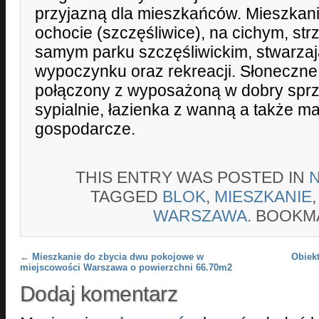
przyjazną dla mieszkańców. Mieszkan
ochocie (szczęśliwice), na cichym, str
samym parku szczęśliwickim, stwarza
wypoczynku oraz rekreacji. Słoneczne
połączony z wyposażoną w dobry sprz
sypialnie, łazienka z wanną a także m
gospodarcze.
THIS ENTRY WAS POSTED IN
TAGGED
BLOK
,
MIESZKANIE
WARSZAWA
. BOOKM
Post navigation
←
Mieszkanie do zbycia dwu pokojowe w
Obiek
miejscowości Warszawa o powierzchni 66.70m2
Dodaj komentarz