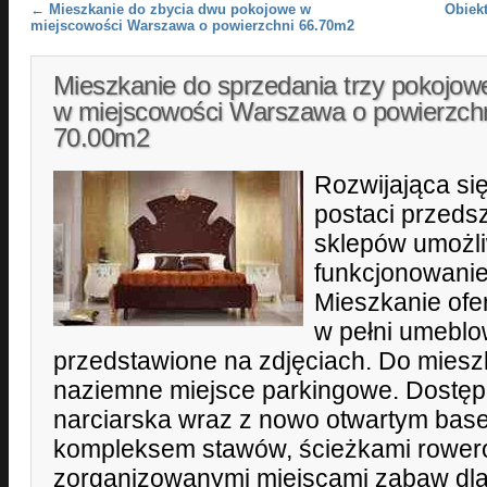
Post navigation
←
Mieszkanie do zbycia dwu pokojowe w
Obiek
miejscowości Warszawa o powierzchni 66.70m2
Mieszkanie do sprzedania trzy pokojow
w miejscowości Warszawa o powierzch
70.00m2
Rozwijająca się
postaci przedsz
sklepów umożli
funkcjonowanie
Mieszkanie of
w pełni umebl
przedstawione na zdjęciach. Do miesz
naziemne miejsce parkingowe. Dostępn
narciarska wraz z nowo otwartym bas
kompleksem stawów, ścieżkami rower
zorganizowanymi miejscami zabaw dla 