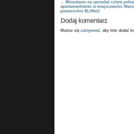
Post navigation
←
Mieszkanie na sprzedaż cztero poko
apartamentowiec w miejscowości Wars
powierzchni 86.00m2
Dodaj komentarz
Musisz się
zalogować
, aby móc dodać k