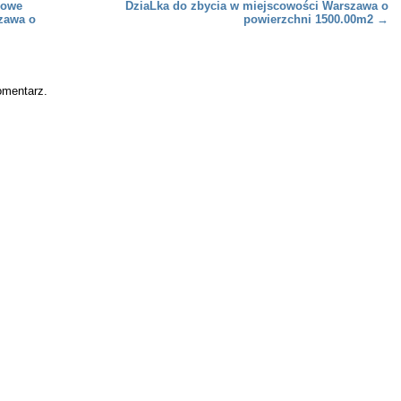
jowe
DziaLka do zbycia w miejscowości Warszawa o
zawa o
powierzchni 1500.00m2
→
omentarz.