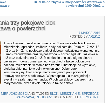
jowe
DziaLka do zbycia w miejscowości Warszawa o
zawa o
powierzchni 1500.00m2
→
nia trzy pokojowe blok
awa o powierzchni
17 MARCA 2016
POSTED BY
AREK.Z
Trzypokojowe mieszkanie o metrażu 53 m2 na sadach żoliborskich.
Mieszkanie, sprzedaż, żoliborz, sady żoliborskie. Pokoje: 17 m2, 12
m2 oraz 9 m2, na podłodze parkiet dębowy, oddzielna widna kuchnia
5 m2 – zabudowana oraz wyposażona w sprzęt agd jak i łazienka 4
m2 oraz oddzielne wc 2 m2. Mieszkanie znajduje się na piętrze
pierwszym, dwustronne: północny wschód a także południowy
zachód. Mieszkanie w stanie bez zarzutu, instalacje po wymianie,
stolarka okienna nie w pełni wymienione. Dobry punkt
komunikacyjny, koło stacja metra marymont jak i przystanki
tramwajowe oraz autobusowe. W przedpokoju a także jednej z
sypialni – szafy typu komandor. W pobliżu sklepy, bazarek, hala
marymoncka, przedszkole, żłobek a także szkoła.
N
NIERUCHOMOŚCI
AND TAGGED
BLOK
,
MIESZKANIE
,
SPRZEDAŻ
,
WARSZAWA
,
ŻOLIBORZ
. BOOKMARK THE
PERMALINK
.