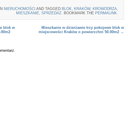
IN
NIERUCHOMOŚCI
AND TAGGED
BLOK
,
KRAKÓW
,
KROWODRZA
,
MIESZKANIE
,
SPRZEDAŻ
. BOOKMARK THE
PERMALINK
.
e blok w
Mieszkanie w dzierżawie trzy pokojowe blok w
2.00m2
miejscowości Kraków o powierzchni 50.00m2
→
omentarz.