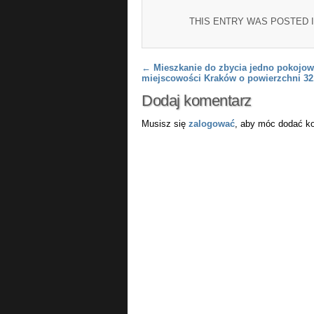
THIS ENTRY WAS POSTED 
Post navigation
←
Mieszkanie do zbycia jedno pokojow
miejscowości Kraków o powierzchni 3
Dodaj komentarz
Musisz się
zalogować
, aby móc dodać k