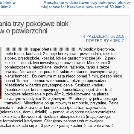
e blok w
Mieszkanie w dzierżawie trzy pokojowe blok w
2.00m2
miejscowości Kraków o powierzchni 50.00m2
→
nia trzy pokojowe blok
w o powierzchni
4 PAŹDZIERNIKA 2015
POSTED BY
AREK.Z
!!!!!!!!!!!!!!!!!!!!!!super oferta!!!!!!!!!!!!!!!!!!!!!. W okolicy biedronka,
mełe tesco, kaufland, 2 stacje benzynowe, przychodnia, szkoła,
złobek, przedszkole, kościół, lokale gastromoniczne jak i 2 parki
zieleni. – doradztwo inwestycyjne oraz prawne. Mieszkanie 3
pomieszczenia mieszkalne, kuchnia, łazienka, taras a także
piwnica. Nie wiesz jak poradzić sobie ze stanem prawnym swojej
nieruchomości. Do centurm miasta nieco ponad 7 min, pieszo nieco
ponad 15 min. – pomoc w remoncie a także przeprowadzce.
Mieszkanie w bardzo przystepnej cenie. Szukasz kredytu
(hipotecznego, konsumpcyjnego, konsolidacyjnego). Jest to 3
pokojowe mieszkanie o pow 48m2, zlokalizowane na piętrze
czwartym w budynku 10 piętrowym. !!!!! oferujemy pełną obsługę
transakcji. Mieszkanie po gruntownym remoncie, przytulne, Pełne
inięta infrastruktura oraz komunikacja (petla tramwajowa oraz
mieszkania, domu, działki). – pomoc w wyborze najkorzystniejszej
ra lokalizacja (krowodrza). Szukasz ubezpieczenia (majątkowego,
ie formalności kredytowe. Oferujemy państwu zdumiewające
eszkanie składa się z : 3 pokoi–> jasnej kuchni–> łazienki z wc–>