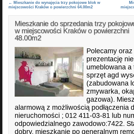
Post navigation
←
Mieszkanie do wynajęcia trzy pokojowe blok w
Mi
miejscowości Kraków o powierzchni 64.00m2
miejsc
Mieszkanie do sprzedania trzy pokojow
w miejscowości Kraków o powierzchni
48.00m2
Polecamy oraz
prezentację ni
umeblowana a 
sprzęt agd wyso
(zabudowana lo
zmywarka, okap,
gazowa). Miesz
alarmową z możliwością podłączenia 
nieruchomości ; 012 411-03-81 lub num
odpowiedzialnego zawodowo:7422. St
dobry, mieszkanie po generalnym remo