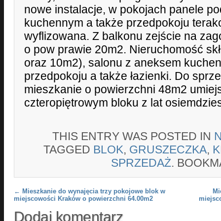
nowe instalacje, w pokojach panele p
kuchennym a także przedpokoju terako
wyflizowana. Z balkonu zejście na z
o pow prawie 20m2. Nieruchomość skła
oraz 10m2), salonu z aneksem kuche
przedpokoju a także łazienki. Do spr
mieszkanie o powierzchni 48m2 umiej
czteropiętrowym bloku z lat osiemdzies
THIS ENTRY WAS POSTED IN
TAGGED
BLOK
,
GRUSZECZKA
,
K
SPRZEDAŻ
. BOOKM
Post navigation
←
Mieszkanie do wynajęcia trzy pokojowe blok w
Mi
miejscowości Kraków o powierzchni 64.00m2
miejsc
Dodaj komentarz