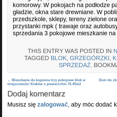
komorowy. W pokojach na podłodze pa
gładzie, okna stare drewniane. W pobli
przedszkole, sklepy, tereny zielone or
przystanki mpk ( trawaje oraz autobus
sprzedania 3 pokojowe mieszkanie na 
THIS ENTRY WAS POSTED IN
TAGGED
BLOK
,
GRZEGÓRZKI
,
K
SPRZEDAŻ
. BOOKM
Post navigation
←
Mieszkanie do kupienia trzy pokojowe blok w
Dom do zby
miejscowości Kraków o powierzchni 76.45m2
Dodaj komentarz
Musisz się
zalogować
, aby móc dodać 