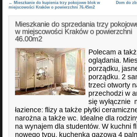
Post navigation
←
Mieszkanie do kupienia trzy pokojowe blok w
Dom do zby
miejscowości Kraków o powierzchni 76.45m2
Mieszkanie do sprzedania trzy pokojow
w miejscowości Kraków o powierzchni
46.00m2
Polecam a tak
oglądania. Mie
porządku, jasn
porządku. 2 sa
trzeci otworty 
przechodzi w a
się wyłącznie
łazience: flizy a także płytki ceramic
narożna a także wc. Idealne dla rodzin
na wynajem dla studentów. W kuchni fli
nowego typu, kuchenka gazowa 4 paln