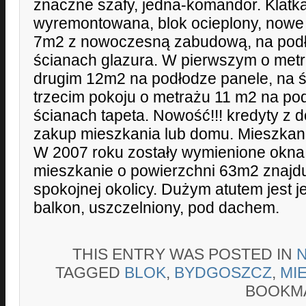
znaczne szafy, jedna-komandor. Klat
wyremontowana, blok ocieplony, nowe
7m2 z nowoczesną zabudową, na podł
ścianach glazura. W pierwszym o met
drugim 12m2 na podłodze panele, na ś
trzecim pokoju o metrażu 11 m2 na po
ścianach tapeta. Nowość!!! kredyty z 
zakup mieszkania lub domu. Mieszkani
W 2007 roku zostały wymienione okna
mieszkanie o powierzchni 63m2 znajduj
spokojnej okolicy. Dużym atutem jest j
balkon, uszczelniony, pod dachem.
THIS ENTRY WAS POSTED IN
TAGGED
BLOK
,
BYDGOSZCZ
,
MI
BOOKM