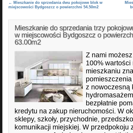
Post navigation
←
Mieszkanie do sprzedania dwu pokojowe blok w
Mies
miejscowości Bydgoszcz o powierzchni 54.50m2
b
Mieszkanie do sprzedania trzy pokojow
w miejscowości Bydgoszcz o powierzch
63.00m2
Z nami możesz 
100% wartości
mieszkaniu znaj
pomieszczenia 
z nowoczesną 
hydromasażem,
bezpłatnie po
kredytu na zakup nieruchomości. W oko
sklepy, szkoły, przychodnie, przedszko
komunikacji miejskiej. W przedpokoju 