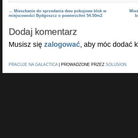
Post navigation
←
Mieszkanie do sprzedania dwu pokojowe blok w
Mies
miejscowości Bydgoszcz o powierzchni 54.50m2
b
Dodaj komentarz
Musisz się
zalogować
, aby móc dodać 
PRACUJE NA GALACTICA
|
PROWADZONE PRZEZ
SOLUSION