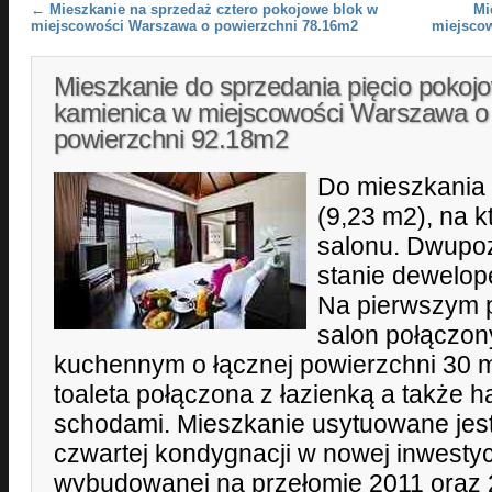
Post navigation
←
Mieszkanie na sprzedaż cztero pokojowe blok w
Mi
miejscowości Warszawa o powierzchni 78.16m2
miejsco
Mieszkanie do sprzedania pięcio pokoj
kamienica w miejscowości Warszawa o
powierzchni 92.18m2
Do mieszkania 
(9,23 m2), na k
salonu. Dwupo
stanie dewelop
Na pierwszym 
salon połączo
kuchennym o łącznej powierzchni 30 m
toaleta połączona z łazienką a także ha
schodami. Mieszkanie usytuowane jest 
czwartej kondygnacji w nowej inwestycj
wybudowanej na przełomie 2011 oraz 2