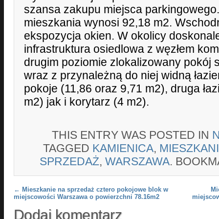
szansa zakupu miejsca parkingowego.
mieszkania wynosi 92,18 m2. Wschodn
ekspozycja okien. W okolicy doskona
infrastruktura osiedlowa z węzłem komu
drugim poziomie zlokalizowany pokój s
wraz z przynależną do niej widną łazi
pokoje (11,86 oraz 9,71 m2), druga łaz
m2) jak i korytarz (4 m2).
THIS ENTRY WAS POSTED IN
TAGGED
KAMIENICA
,
MIESZKAN
SPRZEDAŻ
,
WARSZAWA
. BOOKM
Post navigation
←
Mieszkanie na sprzedaż cztero pokojowe blok w
Mi
miejscowości Warszawa o powierzchni 78.16m2
miejsco
Dodaj komentarz