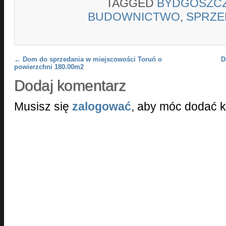
TAGGED
BYDGOSZC
BUDOWNICTWO
,
SPRZE
Post navigation
←
Dom do sprzedania w miejscowości Toruń o
D
powierzchni 180.00m2
Dodaj komentarz
Musisz się
zalogować
, aby móc dodać 