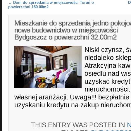
Post navigation
←
Dom do sprzedania w miejscowości Toruń o
D
powierzchni 180.00m2
Mieszkanie do sprzedania jedno pokoj
nowe budownictwo w miejscowości
Bydgoszcz o powierzchni 32.00m2
Niski czynsz, ś
niedaleko sklep
Atrakcyjna kaw
osiedlu nad wi
uzyskać kredyt
nieruchomości.
własnej aranżacji. Uwaga!!! bezpłatn
uzyskaniu kredytu na zakup nieruchom
THIS ENTRY WAS POSTED IN