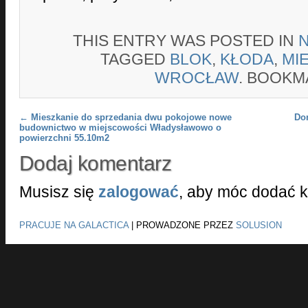
THIS ENTRY WAS POSTED IN
TAGGED
BLOK
,
KŁODA
,
MI
WROCŁAW
. BOOKM
Post navigation
←
Mieszkanie do sprzedania dwu pokojowe nowe
Do
budownictwo w miejscowości Władysławowo o
powierzchni 55.10m2
Dodaj komentarz
Musisz się
zalogować
, aby móc dodać 
PRACUJE NA GALACTICA
|
PROWADZONE PRZEZ
SOLUSION