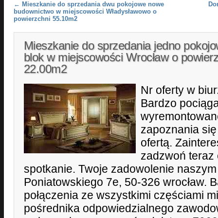
Post navigation
←
Mieszkanie do sprzedania dwu pokojowe nowe
Do
budownictwo w miejscowości Władysławowo o
powierzchni 55.10m2
Mieszkanie do sprzedania jedno pokoj
blok w miejscowości Wrocław o powierz
22.00m2
Nr oferty w biu
Bardzo pociąga
wyremontowan
zapoznania się
ofertą. Zainter
zadzwoń teraz 
spotkanie. Twoje zadowolenie naszy
Poniatowskiego 7e, 50-326 wrocław. 
połączenia ze wszystkimi częściami mi
pośrednika odpowiedzialnego zawodo