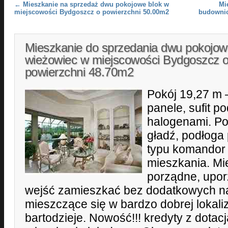
Post navigation
←
Mieszkanie na sprzedaż dwu pokojowe blok w
Mi
miejscowości Bydgoszcz o powierzchni 50.00m2
budownic
Mieszkanie do sprzedania dwu pokojo
wieżowiec w miejscowości Bydgoszcz 
powierzchni 48.70m2
Pokój 19,27 m 
panele, sufit p
halogenami. Po
gładź, podłoga
typu komandor 
mieszkania. Mi
porządne, upo
wejść zamieszkać bez dodatkowych n
mieszczące się w bardzo dobrej lokaliz
bartodzieje. Nowość!!! kredyty z dota