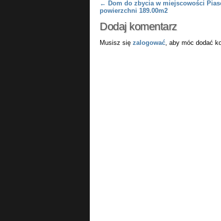
Post navigation
←
Dom do zbycia w miejscowości Pias
powierzchni 189.00m2
Dodaj komentarz
Musisz się
zalogować
, aby móc dodać k