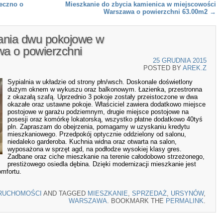
eczno o
Mieszkanie do zbycia kamienica w miejscowości
Warszawa o powierzchni 63.00m2
→
ania dwu pokojowe w
a o powierzchni
25 GRUDNIA 2015
POSTED BY
AREK.Z
Sypialnia w układzie od strony płn/wsch. Doskonale doświetlony
dużym oknem w wykuszu oraz balkonowym. Łazienka, przestronna
z okazałą szafą. Uprzednio 3 pokoje zostały przeistoczone w dwa
okazałe oraz ustawne pokoje. Właściciel zawiera dodatkowo miejsce
postojowe w garażu podziemnym, drugie miejsce postojowe na
posesji oraz komórkę lokatorską, wszystko płatne dodatkowo 40tyś
pln. Zapraszam do obejrzenia, pomagamy w uzyskaniu kredytu
mieszkaniowego. Przedpokój optycznie oddzielony od salonu,
niedaleko garderoba. Kuchnia widna oraz otwarta na salon,
wyposażona w sprzęt agd, na podłodze wysokiej klasy gres.
Zadbane oraz ciche mieszkanie na terenie całodobowo strzeżonego,
prestiżowego osiedla dębina. Dzięki modernizacji mieszkanie jest
omfortu.
RUCHOMOŚCI
AND TAGGED
MIESZKANIE
,
SPRZEDAŻ
,
URSYNÓW
,
WARSZAWA
. BOOKMARK THE
PERMALINK
.