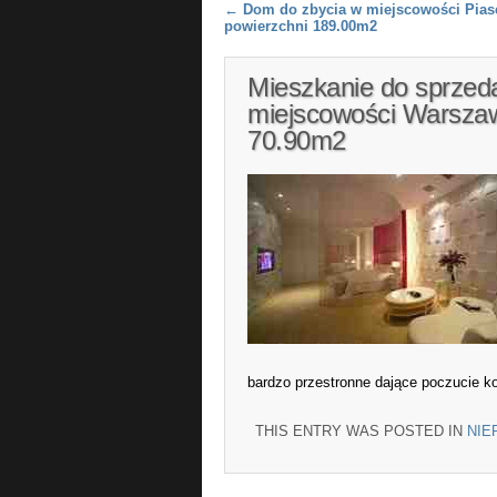
Post navigation
←
Dom do zbycia w miejscowości Pias
powierzchni 189.00m2
Mieszkanie do sprzed
miejscowości Warszaw
70.90m2
bardzo przestronne dające poczucie k
THIS ENTRY WAS POSTED IN
NIE