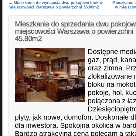
Post navigation
←
Mieszkanie do wynajęcia dwu pokojowe blok w
Mieszkanie 
miejscowości Warszawa o powierzchni 53.00m2
w miejsco
Mieszkanie do sprzedania dwu pokojo
miejscowości Warszawa o powierzchni
45.80m2
Dostępne media:
gaz, prąd, kana
oraz zimna. Pr
zlokalizowane 
bloku na mokot
pokoje, hol, kuc
połączona z ła
Dziesięciopiętr
płyty, jak nowe, domofon. Doskonałe dl
dla inwestora. Spokojna okolica w bardz
Bardzo atrakcyjna cena polecam a ta