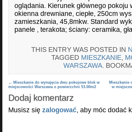
oglądania. Kierunek głównego pokoju
okienna drewniane, ciepłe, 250cm wys
zamieszkania, 45,8mkw. Standard wyk
panele , terakota; ściany: ceramika, g
THIS ENTRY WAS POSTED IN
TAGGED
MIESZKANIE
,
M
WARSZAWA
. BOOKM
Post navigation
←
Mieszkanie do wynajęcia dwu pokojowe blok w
Mieszkanie 
miejscowości Warszawa o powierzchni 53.00m2
w miejsco
Dodaj komentarz
Musisz się
zalogować
, aby móc dodać 