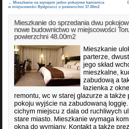
Post navigation
←
Mieszkanie na wynajem jedno pokojowe kamienica
w miejscowości Bydgoszcz o powierzchni 37.00m2
Mieszkanie do sprzedania dwu pokojo
nowe budownictwo w miejscowości Tor
powierzchni 48.00m2
Mieszkanie ul
parterze, dwus
jego skład wch
mieszkalne, ku
zabudową a tak
łazienka z okn
remontu, wc w starej glazurze a także
pokoju wyjście na zabudowaną loggię
cichym miejscu z dala od ruchliwych uli
stare miasto. Mieszkanie wymaga ko
okna do wymiany. Kontakt a także preze