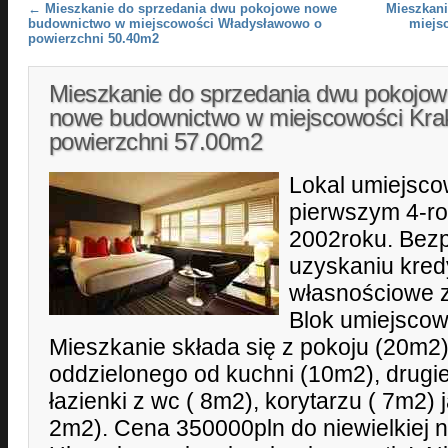
Post navigation
←
Mieszkanie do sprzedania dwu pokojowe nowe
Mieszkani
budownictwo w miejscowości Władysławowo o
miejs
powierzchni 50.40m2
Mieszkanie do sprzedania dwu pokojo
nowe budownictwo w miejscowości Kra
powierzchni 57.00m2
Lokal umiejsco
pierwszym 4-ro
2002roku. Bez
uzyskaniu kred
własnościowe z
Blok umiejscow
Mieszkanie składa się z pokoju (20m2)
oddzielonego od kuchni (10m2), drugi
łazienki z wc ( 8m2), korytarzu ( 7m2) 
2m2). Cena 350000pln do niewielkiej n