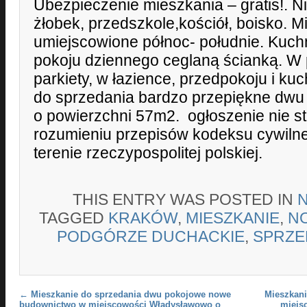
Ubezpieczenie mieszkania – gratis!. Ni
żłobek, przedszkole,kościół, boisko. M
umiejscowione północ- południe. Kuch
pokoju dziennego ceglaną ścianką. W
parkiety, w łazience, przedpokoju i kuch
do sprzedania bardzo przepiękne dwu
o powierzchni 57m2. ogłoszenie nie st
rozumieniu przepisów kodeksu cywiln
terenie rzeczypospolitej polskiej.
THIS ENTRY WAS POSTED IN
TAGGED
KRAKÓW
,
MIESZKANIE
,
N
PODGÓRZE DUCHACKIE
,
SPRZE
Post navigation
←
Mieszkanie do sprzedania dwu pokojowe nowe
Mieszkani
budownictwo w miejscowości Władysławowo o
miejs