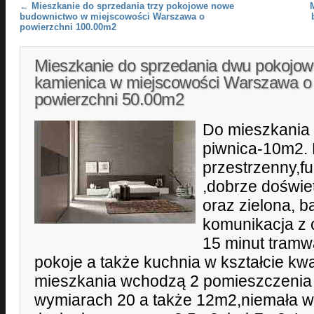
Post navigation
←
Mieszkanie do sprzedania trzy pokojowe nowe
budownictwo w miejscowości Warszawa o
powierzchni 100.00m2
Mieszkanie do sprzedania dwu pokojo
kamienica w miejscowości Warszawa o
powierzchni 50.00m2
Do mieszkania 
piwnica-10m2. 
przestrzenny,f
,dobrze doświet
oraz zielona, 
komunikacja z 
15 minut tramw
pokoje a także kuchnia w kształcie kw
mieszkania wchodzą 2 pomieszczenia
wymiarach 20 a także 12m2,niemała 