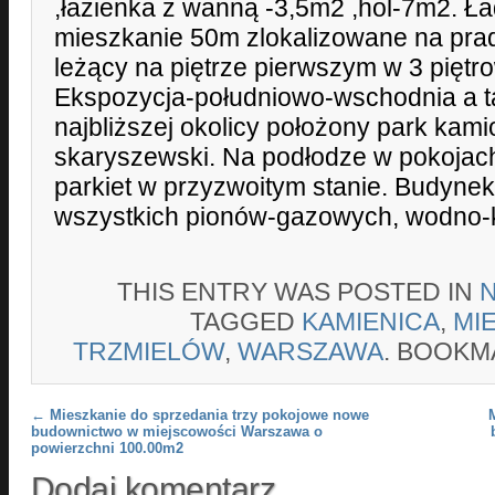
,łazienka z wanną -3,5m2 ,hol-7m2. Ł
mieszkanie 50m zlokalizowane na prad
leżący na piętrze pierwszym w 3 piętr
Ekspozycja-południowo-wschodnia a t
najbliższej okolicy położony park kami
skaryszewski. Na podłodze w pokojac
parkiet w przyzwoitym stanie. Budyne
wszystkich pionów-gazowych, wodno-k
THIS ENTRY WAS POSTED IN
TAGGED
KAMIENICA
,
MI
TRZMIELÓW
,
WARSZAWA
. BOOKM
Post navigation
←
Mieszkanie do sprzedania trzy pokojowe nowe
budownictwo w miejscowości Warszawa o
powierzchni 100.00m2
Dodaj komentarz