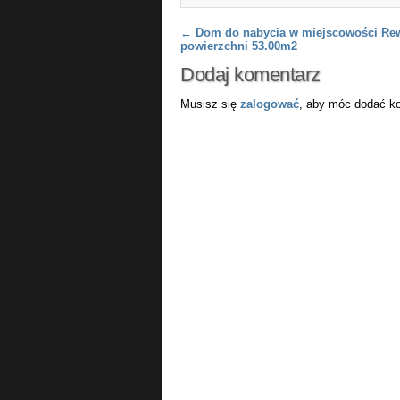
Post navigation
←
Dom do nabycia w miejscowości Rew
powierzchni 53.00m2
Dodaj komentarz
Musisz się
zalogować
, aby móc dodać k