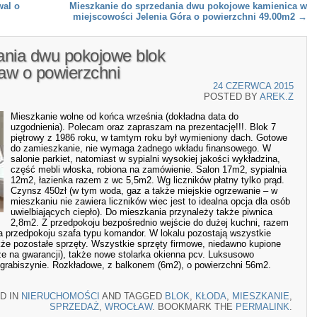
al o
Mieszkanie do sprzedania dwu pokojowe kamienica w
miejscowości Jelenia Góra o powierzchni 49.00m2
→
ania dwu pokojowe blok
aw o powierzchni
24 CZERWCA 2015
POSTED BY
AREK.Z
Mieszkanie wolne od końca września (dokładna data do
uzgodnienia). Polecam oraz zapraszam na prezentację!!!. Blok 7
piętrowy z 1986 roku, w tamtym roku był wymieniony dach. Gotowe
do zamieszkanie, nie wymaga żadnego wkładu finansowego. W
salonie parkiet, natomiast w sypialni wysokiej jakości wykładzina,
część mebli włoska, robiona na zamówienie. Salon 17m2, sypialnia
12m2, łazienka razem z wc 5,5m2. Wg liczników płatny tylko prąd.
Czynsz 450zł (w tym woda, gaz a także miejskie ogrzewanie – w
mieszkaniu nie zawiera liczników wiec jest to idealna opcja dla osób
uwielbiających ciepło). Do mieszkania przynależy także piwnica
2,8m2. Z przedpokoju bezpośrednio wejście do dużej kuchni, razem
 przedpokoju szafa typu komandor. W lokalu pozostają wszystkie
akże pozostałe sprzęty. Wszystkie sprzęty firmowe, niedawno kupione
cze na gwarancji), także nowe stolarka okienna pcv. Luksusowo
grabiszynie. Rozkładowe, z balkonem (6m2), o powierzchni 56m2.
D IN
NIERUCHOMOŚCI
AND TAGGED
BLOK
,
KŁODA
,
MIESZKANIE
,
SPRZEDAŻ
,
WROCŁAW
. BOOKMARK THE
PERMALINK
.