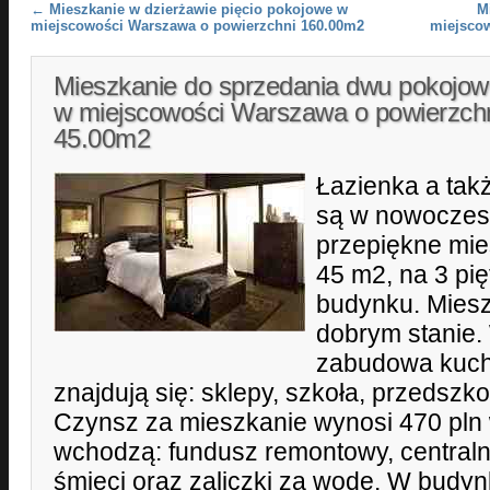
Post navigation
←
Mieszkanie w dzierżawie pięcio pokojowe w
M
miejscowości Warszawa o powierzchni 160.00m2
miejsco
Mieszkanie do sprzedania dwu pokojow
w miejscowości Warszawa o powierzch
45.00m2
Łazienka a tak
są w nowoczes
przepiękne mie
45 m2, na 3 pię
budynku. Miesz
dobrym stanie.
zabudowa kuch
znajdują się: sklepy, szkoła, przedszkol
Czynsz za mieszkanie wynosi 470 pln
wchodzą: fundusz remontowy, central
śmieci oraz zaliczki za wodę. W budy