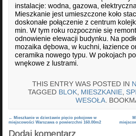
instalacje: wodna, gazowa, elektryczna
Mieszkanie jest umieszczone koło stacj
doskonałe połączenie z centrum kolej
min. W tym roku rozpocznie się remont
odnowienie elewacji budynku. Na pod
mozaika dębowa, w kuchni, łazience o
ceramika nowego typu. W pokojach poz
wnękowe z lustrami.
THIS ENTRY WAS POSTED IN
TAGGED
BLOK
,
MIESZKANIE
,
SP
WESOŁA
. BOOKM
Post navigation
←
Mieszkanie w dzierżawie pięcio pokojowe w
M
miejscowości Warszawa o powierzchni 160.00m2
miejsco
Dodaj komentarz