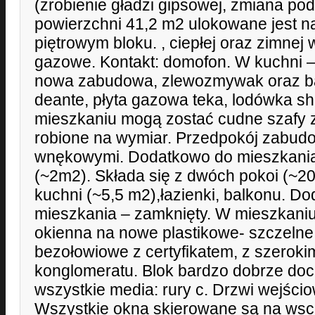
(zrobienie gładzi gipsowej, zmiana pod
powierzchni 41,2 m2 ulokowane jest na
piętrowym bloku. , ciepłej oraz zimnej 
gazowe. Kontakt: domofon. W kuchni – 
nowa zabudowa, zlewozmywak oraz bate
deante, płyta gazowa teka, lodówka s
mieszkaniu mogą zostać cudne szafy z 
robione na wymiar. Przedpokój zabud
wnękowymi. Dodatkowo do mieszkania
(~2m2). Składa się z dwóch pokoi (~20
kuchni (~5,5 m2),łazienki, balkonu. Do
mieszkania – zamknięty. W mieszkaniu
okienna na nowe plastikowe- szczeln
bezołowiowe z certyfikatem, z szeroki
konglomeratu. Blok bardzo dobrze doc
wszystkie media: rury c. Drzwi wejści
Wszystkie okna skierowane są na wsch