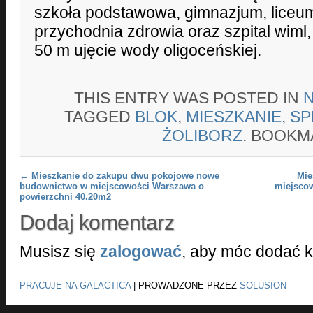
szkoła podstawowa, gimnazjum, liceum
przychodnia zdrowia oraz szpital wiml, 
50 m ujęcie wody oligoceńskiej.
THIS ENTRY WAS POSTED IN
TAGGED
BLOK
,
MIESZKANIE
,
SP
ŻOLIBORZ
. BOOKM
Post navigation
←
Mieszkanie do zakupu dwu pokojowe nowe
Mie
budownictwo w miejscowości Warszawa o
miejsco
powierzchni 40.20m2
Dodaj komentarz
Musisz się
zalogować
, aby móc dodać 
PRACUJE NA GALACTICA
|
PROWADZONE PRZEZ
SOLUSION