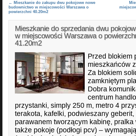
Post navigation
←
Mieszkanie do zakupu dwu pokojowe nowe
Mie
budownictwo w miejscowości Warszawa o
miejsco
powierzchni 40.20m2
Mieszkanie do sprzedania dwu pokojow
w miejscowości Warszawa o powierzch
41.20m2
Przed blokiem 
mieszkańców z 
Za blokiem soli
zamkniętym pla
Dobra komunik
centrum handlo
przystanki, simply 250 m, metro 4 przy
terakota, kafelki, podwieszany geberi
parawanem tworzącym kabinę, pralka w
także pokoje (podłogi pcv) – wymagają