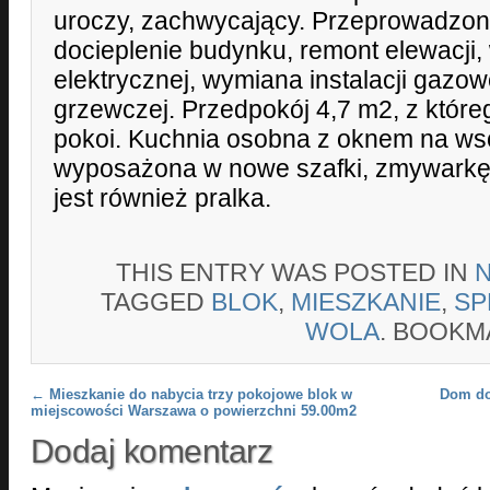
uroczy, zachwycający. Przeprowadzon
docieplenie budynku, remont elewacji, 
elektrycznej, wymiana instalacji gazow
grzewczej. Przedpokój 4,7 m2, z któreg
pokoi. Kuchnia osobna z oknem na ws
wyposażona w nowe szafki, zmywarkę
jest również pralka.
THIS ENTRY WAS POSTED IN
TAGGED
BLOK
,
MIESZKANIE
,
SP
WOLA
. BOOKM
Post navigation
←
Mieszkanie do nabycia trzy pokojowe blok w
Dom do
miejscowości Warszawa o powierzchni 59.00m2
Dodaj komentarz