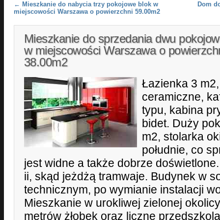
Post navigation
←
Mieszkanie do nabycia trzy pokojowe blok w
Dom do
miejscowości Warszawa o powierzchni 59.00m2
Mieszkanie do sprzedania dwu pokojow
w miejscowości Warszawa o powierzch
38.00m2
Łazienka 3 m2, 
ceramiczne, ka
typu, kabina p
bidet. Duży pok
m2, stolarka o
południe, co s
jest widne a także dobrze doświetlone. 
ii, skąd jeżdżą tramwaje. Budynek w s
technicznym, po wymianie instalacji w
Mieszkanie w urokliwej zielonej okolic
metrów żłobek oraz liczne przedszkol