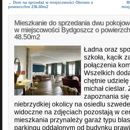
Post navigation
←
Dom na sprzedaż w miejscowości Obrowo o
M
powierzchni 236.00m2
miej
Mieszkanie do sprzedania dwu pokojow
w miejscowości Bydgoszcz o powierzch
48.50m2
Ładna oraz spok
szkoła, kącik 
połączenia kom
Wszelkich doda
chętnie udziel
michał cieślar
zapoznania się
niebrzydkiej okolicy na osiedlu szwe
widoczne na zdjęciach pozostają w ce
mieszkania przynależy garaż typu bla
parkingu oddalonym od budynku prawi