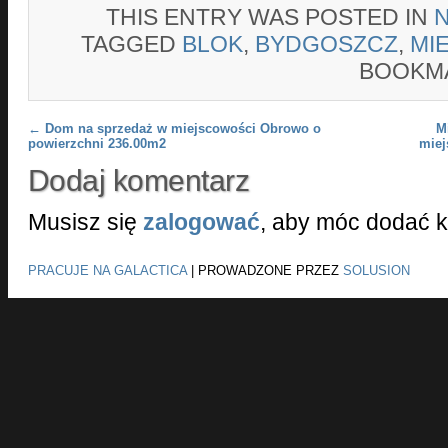
THIS ENTRY WAS POSTED IN
TAGGED
BLOK
,
BYDGOSZCZ
,
MI
BOOKM
Post navigation
←
Dom na sprzedaż w miejscowości Obrowo o
M
powierzchni 236.00m2
miej
Dodaj komentarz
Musisz się
zalogować
, aby móc dodać 
PRACUJE NA GALACTICA
|
PROWADZONE PRZEZ
SOLUSION