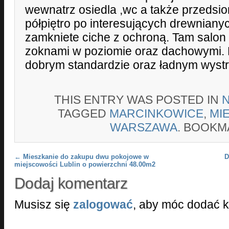
wewnatrz osiedla ,wc a także przedsio
półpiętro po interesujących drewniany
zamkniete ciche z ochroną. Tam salo
zoknami w poziomie oraz dachowymi. 
dobrym standardzie oraz ładnym wyst
THIS ENTRY WAS POSTED IN
TAGGED
MARCINKOWICE
,
MI
WARSZAWA
. BOOKM
Post navigation
←
Mieszkanie do zakupu dwu pokojowe w
D
miejscowości Lublin o powierzchni 48.00m2
Dodaj komentarz
Musisz się
zalogować
, aby móc dodać 