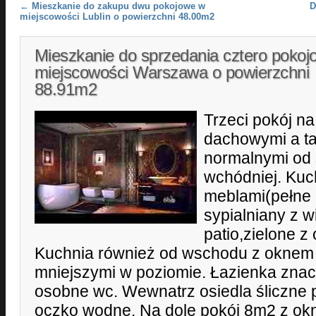
Post navigation
←
Mieszkanie do zakupu dwu pokojowe w
D
miejscowości Lublin o powierzchni 48.00m2
Mieszkanie do sprzedania cztero poko
miejscowości Warszawa o powierzchni
88.91m2
Trzeci pokój n
dachowymi a t
normalnymi od s
wchódniej. Ku
meblami(pełne a
sypialniany z 
patio,zielone 
Kuchnia również od wschodu z oknem
mniejszymi w poziomie. Łazienka zna
osobne wc. Wewnatrz osiedla śliczne 
oczko wodne. Na dole pokój 8m2 z okn