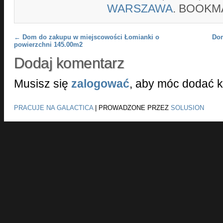
WARSZAWA
. BOOKM
Post navigation
←
Dom do zakupu w miejscowości Łomianki o
Dom
powierzchni 145.00m2
Dodaj komentarz
Musisz się
zalogować
, aby móc dodać 
PRACUJE NA GALACTICA
|
PROWADZONE PRZEZ
SOLUSION