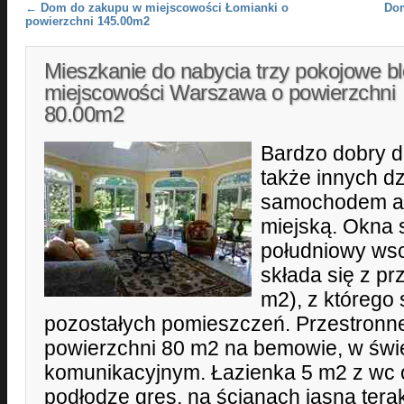
Post navigation
←
Dom do zakupu w miejscowości Łomianki o
Dom
powierzchni 145.00m2
Mieszkanie do nabycia trzy pokojowe b
miejscowości Warszawa o powierzchni
80.00m2
Bardzo dobry d
także innych d
samochodem a 
miejską. Okna 
południowy ws
składa się z pr
m2), z którego 
pozostałych pomieszczeń. Przestronn
powierzchni 80 m2 na bemowie, w świ
komunikacyjnym. Łazienka 5 m2 z wc 
podłodze gres, na ścianach jasna terako