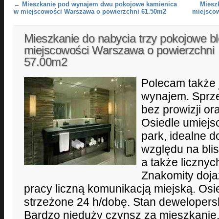
Post navigation
←
Mieszkanie pod wynajem dwu pokojowe kamienica
Miesz
w miejscowości Warszawa o powierzchni 61.50m2
miejsco
Mieszkanie do nabycia trzy pokojowe b
miejscowości Warszawa o powierzchni
57.00m2
Polecam także 
wynajem. Sprz
bez prowizji or
Osiedle umiejs
park, idealne 
względu na blis
a także liczny
Znakomity doja
pracy liczną komunikacją miejską. Os
strzeżone 24 h/dobę. Stan dewelopersk
Bardzo nieduży czynsz za mieszkanie