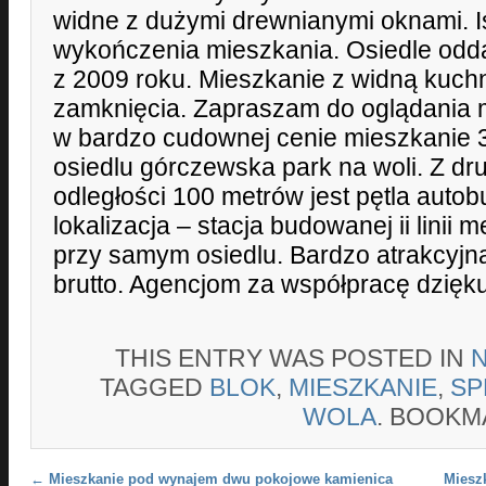
widne z dużymi drewnianymi oknami. Is
wykończenia mieszkania. Osiedle od
z 2009 roku. Mieszkanie z widną kuchn
zamknięcia. Zapraszam do oglądania 
w bardzo cudownej cenie mieszkanie 
osiedlu górczewska park na woli. Z dru
odległości 100 metrów jest pętla aut
lokalizacja – stacja budowanej ii linii 
przy samym osiedlu. Bardzo atrakcyjn
brutto. Agencjom za współpracę dzięku
THIS ENTRY WAS POSTED IN
TAGGED
BLOK
,
MIESZKANIE
,
SP
WOLA
. BOOKM
Post navigation
←
Mieszkanie pod wynajem dwu pokojowe kamienica
Miesz