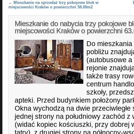
Post navigation
←
Mieszkanie na sprzedaż trzy pokojowe blok w
miejscowości Kraków o powierzchni 58.00m2
Mieszkanie do nabycia trzy pokojowe b
miejscowości Kraków o powierzchni 6
Do mieszkania 
pobliżu znajduj
(autobusowe a
rejonie znajdują
także trasy row
centrum handlo
szkoły, przedsz
apteki. Przed budynkiem położony pa
Okna wychodzą na dwie przeciwległe 
jednej strony na południowy zachód z
(widać kopiec kościuszki, przy dobrej
tatry), z drugiej strony na północny-w