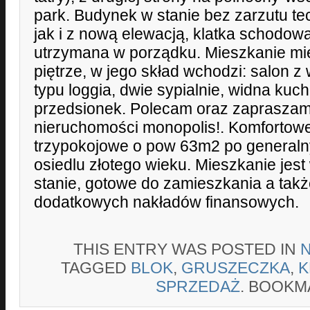
park. Budynek w stanie bez zarzutu te
jak i z nową elewacją, klatka schodo
utrzymana w porządku. Mieszkanie mie
piętrze, w jego skład wchodzi: salon z
typu loggia, dwie sypialnie, widna kuchn
przedsionek. Polecam oraz zapraszam
nieruchomości monopolis!. Komfortow
trzypokojowe o pow 63m2 po general
osiedlu złotego wieku. Mieszkanie jes
stanie, gotowe do zamieszkania a ta
dodatkowych nakładów finansowych.
THIS ENTRY WAS POSTED IN
TAGGED
BLOK
,
GRUSZECZKA
,
K
SPRZEDAŻ
. BOOKM