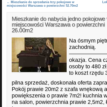
Post navigation
←
Mieszkanie do sprzedania trzy pokojowe w
Lo
miejscowości Warszawa o powierzchni 52.70m2
Mieszkanie do nabycia jedno pokojowe
miejscowości Warszawa o powierzchni
26.00m2
Na ósmym piętr
zachodnią.
————————
okazja. Cena c
osoby to 480 zł
to koszt rzędu 
pilna sprzedaż, doskonała oferta zapr
Pokój prawie 20m2 z szafa wnękową a
powiększenia o prawie 7m2! kuchnia
na salon, powierzchnia prawie 2,5m2, 