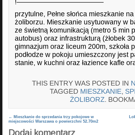
!————————————–
przytulne, Pełne słońca mieszkanie n
żoliborzu. Mieszkanie usytuowany w ba
ze świetną komunikacją (metro 5 min p
autobus) oraz infrastrukturą (żłobek 3
gimnazjum oraz liceum 200m, szkoła
podłodze w pokoju umieszczony jest p
stanie, w kuchni oraz łazience kafle o
THIS ENTRY WAS POSTED IN
TAGGED
MIESZKANIE
,
SP
ŻOLIBORZ
. BOOKM
Post navigation
←
Mieszkanie do sprzedania trzy pokojowe w
Lo
miejscowości Warszawa o powierzchni 52.70m2
Dodaj komentarz