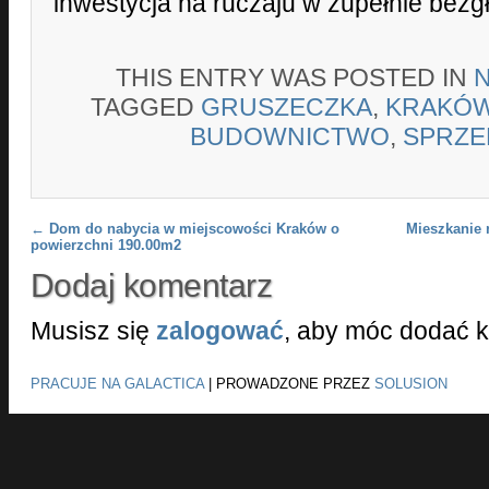
inwestycja na ruczaju w zupełnie bezg
THIS ENTRY WAS POSTED IN
TAGGED
GRUSZECZKA
,
KRAKÓ
BUDOWNICTWO
,
SPRZE
Post navigation
←
Dom do nabycia w miejscowości Kraków o
Mieszkanie 
powierzchni 190.00m2
Dodaj komentarz
Musisz się
zalogować
, aby móc dodać 
PRACUJE NA GALACTICA
|
PROWADZONE PRZEZ
SOLUSION