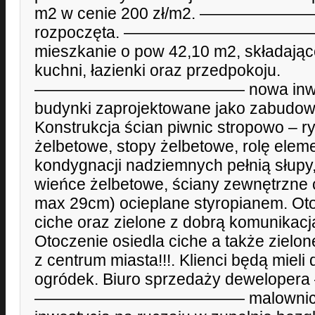
m2 w cenie 200 zł/m2. ———————
rozpoczęta. ————————————— 
mieszkanie o pow 42,10 m2, składające
kuchni, łazienki oraz przedpokoju.
————————————— nowa inwestyc
budynki zaprojektowane jako zabudow
Konstrukcja ścian piwnic stropowo – r
żelbetowe, stopy żelbetowe, rolę ele
kondygnacji nadziemnych pełnią słupy, 
wieńce żelbetowe, ściany zewnętrzne 
max 29cm) ocieplane styropianem. Otoc
ciche oraz zielone z dobrą komunikacj
Otoczenie osiedla ciche a także zielo
z centrum miasta!!!. Klienci będą mieli
ogródek. Biuro sprzedaży dewelopera
————————————— malowniczo m