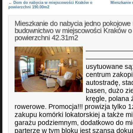
Post navigation
←
Dom do nabycia w miejscowości Kraków o
Mieszkanie 
powierzchni 190.00m2
Mieszkanie do nabycia jedno pokojowe
budownictwo w miejscowości Kraków o
powierzchni 42.31m2
———————
————————
usytuowane są:
centrum zakopi
autostradę, sta
basen, dużo zie
kręgle, polana 
rowerowe. Promocja!!! prowizja tylko 1z
zakupu komórki lokatorskiej a także m
garażu podziemnym, dodatkowo do mi
parterze w tym bloku jest szansa doku