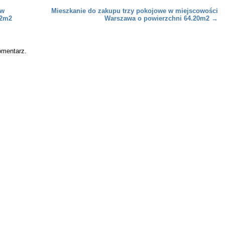
 w
Mieszkanie do zakupu trzy pokojowe w miejscowości
62m2
Warszawa o powierzchni 64.20m2
→
omentarz.