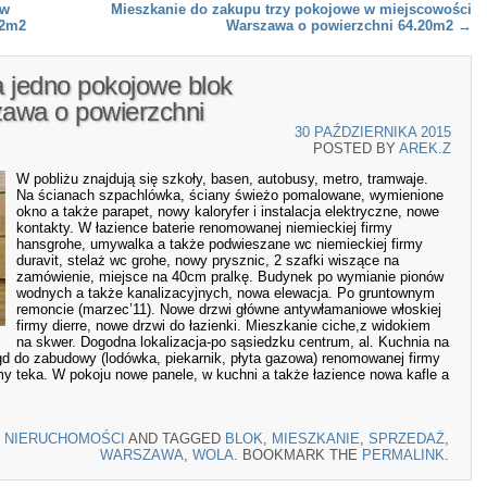
 w
Mieszkanie do zakupu trzy pokojowe w miejscowości
62m2
Warszawa o powierzchni 64.20m2
→
 jedno pokojowe blok
awa o powierzchni
30 PAŹDZIERNIKA 2015
POSTED BY
AREK.Z
W pobliżu znajdują się szkoły, basen, autobusy, metro, tramwaje.
Na ścianach szpachlówka, ściany świeżo pomalowane, wymienione
okno a także parapet, nowy kaloryfer i instalacja elektryczne, nowe
kontakty. W łazience baterie renomowanej niemieckiej firmy
hansgrohe, umywalka a także podwieszane wc niemieckiej firmy
duravit, stelaż wc grohe, nowy prysznic, 2 szafki wiszące na
zamówienie, miejsce na 40cm pralkę. Budynek po wymianie pionów
wodnych a także kanalizacyjnych, nowa elewacja. Po gruntownym
remoncie (marzec’11). Nowe drzwi główne antywłamaniowe włoskiej
firmy dierre, nowe drzwi do łazienki. Mieszkanie ciche,z widokiem
na skwer. Dogodna lokalizacja-po sąsiedzku centrum, al. Kuchnia na
gd do zabudowy (lodówka, piekarnik, płyta gazowa) renomowanej firmy
rmy teka. W pokoju nowe panele, w kuchni a także łazience nowa kafle a
N
NIERUCHOMOŚCI
AND TAGGED
BLOK
,
MIESZKANIE
,
SPRZEDAŻ
,
WARSZAWA
,
WOLA
. BOOKMARK THE
PERMALINK
.