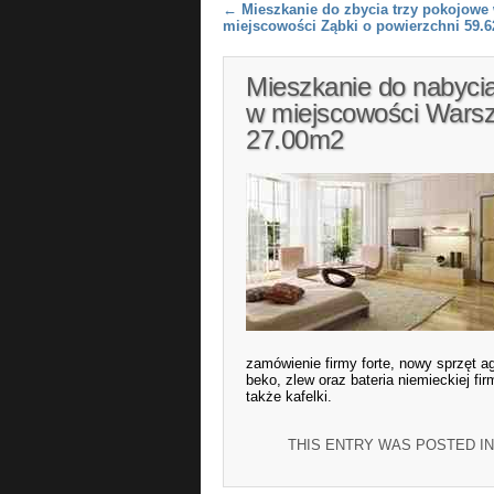
Post navigation
←
Mieszkanie do zbycia trzy pokojowe
miejscowości Ząbki o powierzchni 59.
Mieszkanie do nabycia
w miejscowości Warsz
27.00m2
zamówienie firmy forte, nowy sprzęt a
beko, zlew oraz bateria niemieckiej fi
także kafelki.
THIS ENTRY WAS POSTED I