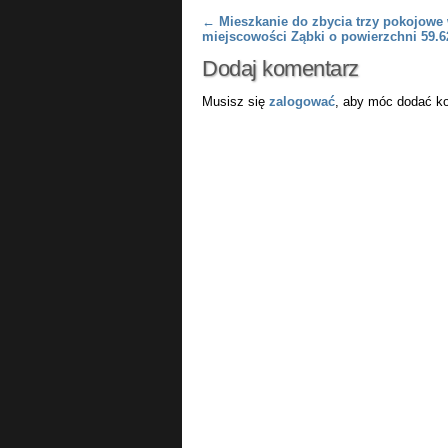
Post navigation
←
Mieszkanie do zbycia trzy pokojowe
miejscowości Ząbki o powierzchni 59.
Dodaj komentarz
Musisz się
zalogować
, aby móc dodać k