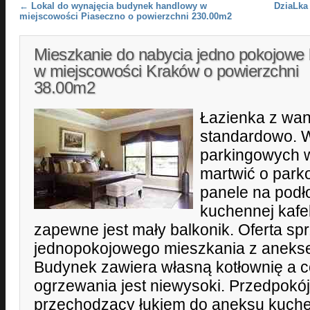
Post navigation
←
Lokal do wynajęcia budynek handlowy w
DziaLka
miejscowości Piaseczno o powierzchni 230.00m2
Mieszkanie do nabycia jedno pokojowe 
w miejscowości Kraków o powierzchni
38.00m2
Łazienka z wa
standardowo. W
parkingowych w
martwić o park
panele na podło
kuchennej kafel
zapewne jest mały balkonik. Oferta sp
jednopokojowego mieszkania z anek
Budynek zawiera własną kotłownię a 
ogrzewania jest niewysoki. Przedpokó
przechodzący łukiem do aneksu kuche