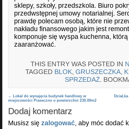
sklepy, szkoły, przedszkola. Biuro pok
przedwstępnej umowy notarialnej. Ser
prawdę polecam osobą, które nie prz
nakładu finansowego jakim jest remont
komponuje się wyspa kuchenna, którą
zaaranżować.
THIS ENTRY WAS POSTED IN
TAGGED
BLOK
,
GRUSZECZKA
,
K
SPRZEDAŻ
. BOOKM
Post navigation
←
Lokal do wynajęcia budynek handlowy w
DziaLka
miejscowości Piaseczno o powierzchni 230.00m2
Dodaj komentarz
Musisz się
zalogować
, aby móc dodać 