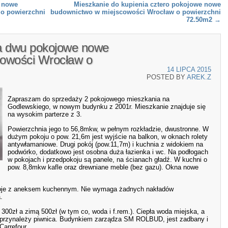
 nowe
Mieszkanie do kupienia cztero pokojowe nowe
o powierzchni
budownictwo w miejscowości Wrocław o powierzchni
72.50m2
→
a dwu pokojowe nowe
cowości Wrocław o
14 LIPCA 2015
POSTED BY
AREK.Z
Zapraszam do sprzedaży 2 pokojowego mieszkania na
Godlewskiego, w nowym budynku z 2001r. Mieszkanie znajduje się
na wysokim parterze z 3.
Powierzchnia jego to 56,8mkw, w pełnym rozkładzie, dwustronne. W
dużym pokoju o pow. 21,6m jest wyjście na balkon, w oknach rolety
antywłamaniowe. Drugi pokój (pow.11,7m) i kuchnia z widokiem na
podwórko, dodatkowo jest osobna duża łazienka i wc. Na podłogach
w pokojach i przedpokoju są panele, na ścianach gładź. W kuchni o
pow. 8,8mkw kafle oraz drewniane meble (bez gazu). Okna nowe
koje z aneksem kuchennym. Nie wymaga żadnych nakładów
.
300zł a zimą 500zł (w tym co, woda i f.rem.). Ciepła woda miejska, a
 przynależy piwnica. Budynkiem zarządza SM ROLBUD, jest zadbany i
Carrefour.