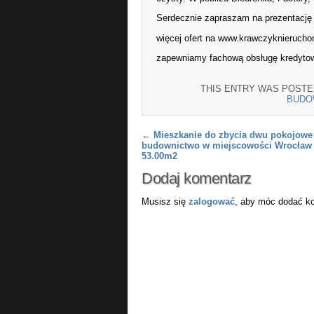
Serdecznie zapraszam na prezenta
więcej ofert na www.krawczyknierucho
zapewniamy fachową obsługę kredyto
THIS ENTRY WAS POSTE
BUDO
Post navigation
←
Mieszkanie do zbycia dwu pokojowe
budownictwo w miejscowości Wrocław 
53.00m2
Dodaj komentarz
Musisz się
zalogować
, aby móc dodać k