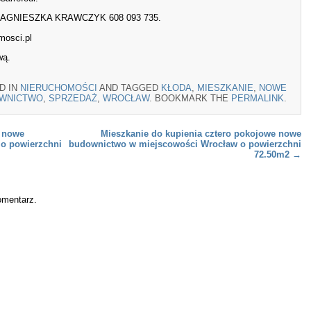
cję AGNIESZKA KRAWCZYK 608 093 735.
mosci.pl
wą.
D IN
NIERUCHOMOŚCI
AND TAGGED
KŁODA
,
MIESZKANIE
,
NOWE
WNICTWO
,
SPRZEDAŻ
,
WROCŁAW
. BOOKMARK THE
PERMALINK
.
 nowe
Mieszkanie do kupienia cztero pokojowe nowe
o powierzchni
budownictwo w miejscowości Wrocław o powierzchni
72.50m2
→
omentarz.