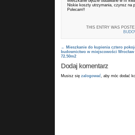
Mieszkanie będzie oddawane w III kwar
Niskie koszty utrzymania, czynsz na p
Polecam!!
THIS ENTRY WAS POSTE
BUDO
Post navigation
←
Mieszkanie do kupienia cztero poko
budownictwo w miejscowości Wrocław 
72.50m2
Dodaj komentarz
Musisz się
zalogować
, aby móc dodać k