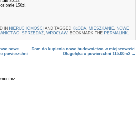
tale 2011r.
oziomie 150zł.
D IN
NIERUCHOMOŚCI
AND TAGGED
KŁODA
,
MIESZKANIE
,
NOWE
WNICTWO
,
SPRZEDAŻ
,
WROCŁAW
. BOOKMARK THE
PERMALINK
.
jowe nowe
Dom do kupienia nowe budownictwo w miejscowości
o powierzchni
Długołęka o powierzchni 115.00m2
→
omentarz.