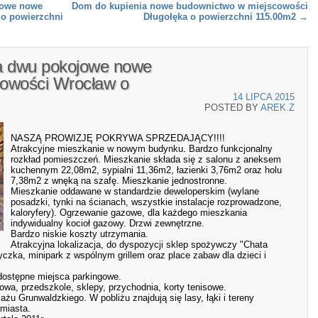
jowe nowe
Dom do kupienia nowe budownictwo w miejscowości
o powierzchni
Długołęka o powierzchni 115.00m2
→
a dwu pokojowe nowe
cowości Wrocław o
14 LIPCA 2015
POSTED BY
AREK.Z
NASZĄ PROWIZJĘ POKRYWA SPRZEDAJĄCY!!!!
Atrakcyjne mieszkanie w nowym budynku. Bardzo funkcjonalny
rozkład pomieszczeń. Mieszkanie składa się z salonu z aneksem
kuchennym 22,08m2, sypialni 11,36m2, łazienki 3,76m2 oraz holu
7,38m2 z wnęką na szafę. Mieszkanie jednostronne.
Mieszkanie oddawane w standardzie deweloperskim (wylane
posadzki, tynki na ścianach, wszystkie instalacje rozprowadzone,
kaloryfery). Ogrzewanie gazowe, dla każdego mieszkania
indywidualny kocioł gazowy. Drzwi zewnętrzne.
Bardzo niskie koszty utrzymania.
Atrakcyjna lokalizacja, do dyspozycji sklep spożywczy "Chata
yczka, minipark z wspólnym grillem oraz place zabaw dla dzieci i
dostępne miejsca parkingowe.
owa, przedszkole, sklepy, przychodnia, korty tenisowe.
żu Grunwaldzkiego. W pobliżu znajdują się lasy, łąki i tereny
miasta.